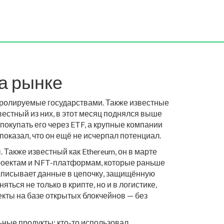
а рынке
тролируемые государствами
. Также известные
естный из них, в этот месяц поднялся выше
окупать его через ETF, а крупные компании
показал, что он ещё не исчерпал потенциал.
ы
. Также известный как
Ethereum
, он
в марте
проектам и NFT-платформам, которые раньше
записывает данные в цепочку, защищённую
ться не только в крипте, но и в логистике,
екты на базе открытых блокчейнов — без
ьные продукты: кто-то использовал