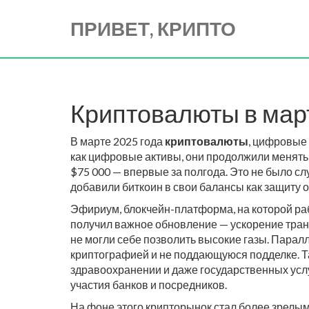
ПРИВЕТ, КРИПТО
Криптовалюты в март
В марте 2025 года
криптовалюты
,
цифровые 
как
цифровые активы
, они продолжили менять 
$75 000 — впервые за полгода. Это не было с
добавили биткоин в свои балансы как защиту о
Эфириум
,
блокчейн-платформа, на которой р
получил важное обновление — ускорение тран
не могли себе позволить высокие газы. Паралл
криптографией и не поддающуюся подделке
. 
здравоохранении и даже государственных услу
участия банков и посредников.
На фоне этого крипторынок стал более зрелым