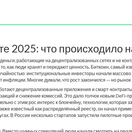
е 2025: что происходило н
деньги, работающие на децентрализованных сетях и не кон
то, как люди хранят и передают ценность.
Биткоин, самый изв
лучайностью: институциональные инвесторы начали массово п
т инфляции. Многие думали, что рост закончился — но рынок 
аботают децентрализованные приложения и смарт-контракт
закций и снижение комиссий. Это дало толчок новым DeFi-
ельно с этим рос интерес к
блокчейну
,
технологии, которая 
Также известный как
распределённый реестр
, он
начал применя
гах. В России несколько стартапов запустили пилотные про
. Вместо шумных спекуляций люди начали смотреть на реал