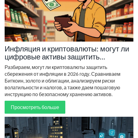
Инфляция и криптовалюты: могут ли
цифровые активы защитить
сбережения в 2026 году
Разбираем, могут ли криптовалюты защитить
сбережения от инфляции в 2026 году. Сравниваем
Биткоин, золото и облигации, анализируем риски
волатильности и налогов, а также даем пошаговую
инструкцию по безопасному хранению активов.
Просмотреть больше