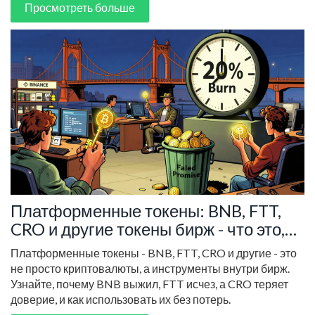
Просмотреть больше
Платформенные токены: BNB, FTT,
CRO и другие токены бирж - что это,
как работают и стоит ли держать
Платформенные токены - BNB, FTT, CRO и другие - это
не просто криптовалюты, а инструменты внутри бирж.
Узнайте, почему BNB выжил, FTT исчез, а CRO теряет
доверие, и как использовать их без потерь.