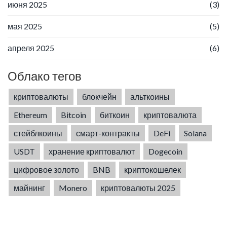
июня 2025
(3)
мая 2025
(5)
апреля 2025
(6)
Облако тегов
криптовалюты
блокчейн
альткоины
Ethereum
Bitcoin
биткоин
криптовалюта
стейблкоины
смарт-контракты
DeFi
Solana
USDT
хранение криптовалют
Dogecoin
цифровое золото
BNB
криптокошелек
майнинг
Monero
криптовалюты 2025