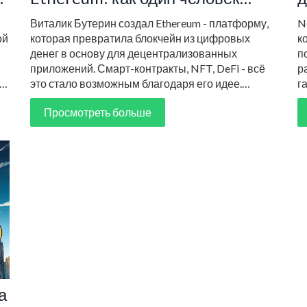
изменил криптовалюты
Виталик Бутерин создал Ethereum - платформу,
N
навсегда
ой
которая превратила блокчейн из цифровых
к
денег в основу для децентрализованных
п
приложений. Смарт-контракты, NFT, DeFi - всё
р
это стало возможным благодаря его идее.
г
История успеха, которая изменила мир.
и
Просмотреть больше
в
а