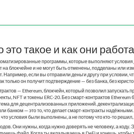
 это такое и как они рабо
оматизированные программы, которые выполняют условия до
т на блокчейне и не могут быть отменены, подделаны или из
. Например, если вы отправили деньги другу при условии, ч
ак только он получит подтверждение — без банка, без юристо
трактов —
Ethereum
,
блокчейн, который позволил запускать п
оекты, NFT и токены ERC-20. Без смарт-контрактов Ethereum
истема для децентрализованных приложений.
декентрализаци
или банком
— это то, что делает смарт-контракты надёжными.
 что условия были выполнены, а не потому что кто-то решил, 
ов. Они нужны, когда нужно доверять не человеку, а коду. 
лучишь файл. Когда ты вкладываешь в DeFi и хочешь, чтобы 