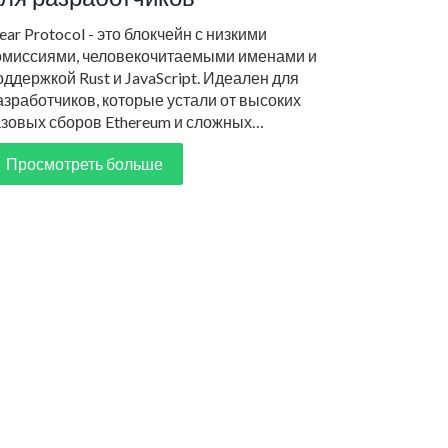
ear Protocol - это блокчейн с низкими
омиссиями, человекочитаемыми именами и
оддержкой Rust и JavaScript. Идеален для
азработчиков, которые устали от высоких
азовых сборов Ethereum и сложных
нструментов. Узнайте, почему он становится
Просмотреть больше
ыбором номер один для новых проектов.