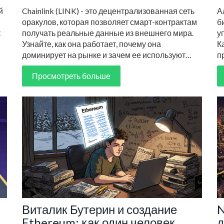
руководство
т
й
Chainlink (LINK) - это децентрализованная сеть
А
оракулов, которая позволяет смарт-контрактам
б
к
получать реальные данные из внешнего мира.
у
Узнайте, как она работает, почему она
К
доминирует на рынке и зачем ее используют
п
Google, Siemens и десятки DeFi-проектов.
ч
Просмотреть больше
Виталик Бутерин и создание
N
Ethereum: как один человек
д