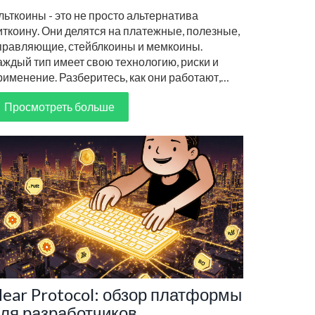
ехнологиям
льткоины - это не просто альтернатива
иткоину. Они делятся на платежные, полезные,
правляющие, стейблкоины и мемкоины.
аждый тип имеет свою технологию, риски и
рименение. Разберитесь, как они работают,
тобы выбрать правильный для себя.
Просмотреть больше
ear Protocol: обзор платформы
ля разработчиков