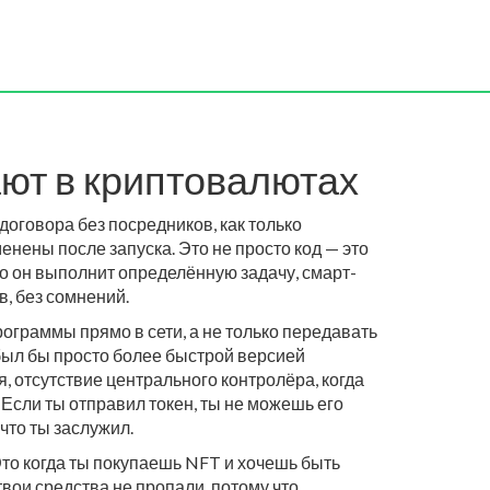
тают в криптовалютах
говора без посредников, как только
менены после запуска
. Это не просто код — это
то он выполнит определённую задачу, смарт-
в, без сомнений.
рограммы прямо в сети, а не только передавать
 был бы просто более быстрой версией
я
,
отсутствие центрального контролёра, когда
 Если ты отправил токен, ты не можешь его
что ты заслужил.
Это когда ты покупаешь NFT и хочешь быть
твои средства не пропали, потому что