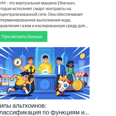
VM - это виртуальная машина Ethereum,
оторая исполняет смарт-контракты на
ецентрализованной сети. Она обеспечивает
етерминированное выполнение кода,
правление газом и изолированную среду для
Apps. Благодаря EVM Ethereum стал
Просмотреть больше
латформой для DeFi, NFT и DAO.
ипы альткоинов:
лассификация по функциям и