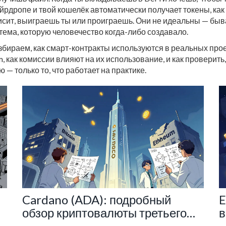
эйрдропе и твой кошелёк автоматически получает токены, как
висит, выиграешь ты или проиграешь. Они не идеальны — быва
стема, которую человечество когда-либо создавало.
збираем, как смарт-контракты используются в реальных прое
, как комиссии влияют на их использование, и как проверить
 — только то, что работает на практике.
Cardano (ADA): подробный
E
обзор криптовалюты третьего
в
поколения
с