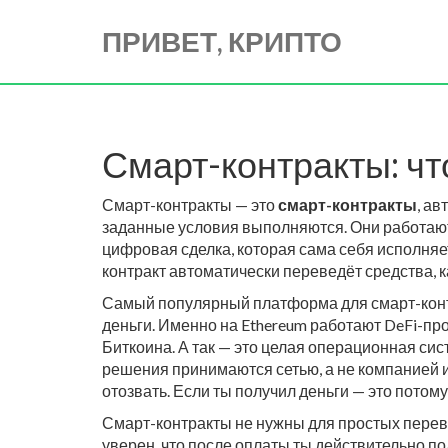
ПРИВЕТ, КРИПТО
Смарт-контракты: что
Смарт-контракты — это
смарт-контракты
,
авт
заданные условия выполняются
. Они работаю
цифровая сделка, которая сама себя исполняет
контракт автоматически переведёт средства, к
Самый популярный платформа для смарт-кон
деньги
. Именно на Ethereum работают DeFi-пр
Биткоина. А так — это целая операционная с
решения принимаются сетью, а не компанией 
отозвать. Если ты получил деньги — это потому
Смарт-контракты не нужны для простых перевод
уверен, что после оплаты ты действительно по