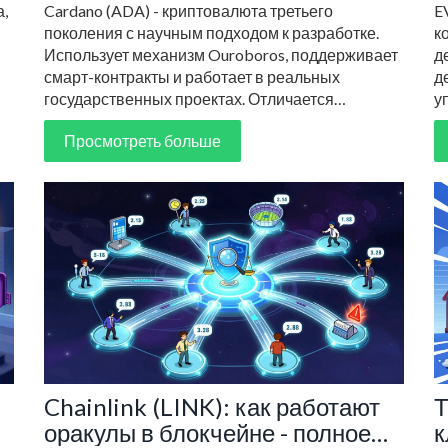
а,
Cardano (ADA) - криптовалюта третьего
E
в
поколения с научным подходом к разработке.
к
Использует механизм Ouroboros, поддерживает
д
смарт-контракты и работает в реальных
д
государственных проектах. Отличается
у
медленным, но устойчивым развитием.
d
Просмотреть больше
Подходит для долгосрочных инвестиций и
п
децентрализованных решений.
Chainlink (LINK): как работают
Т
оракулы в блокчейне - полное
к