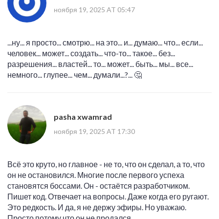
ноября 19, 2025 AT 05:47
...ну... я просто... смотрю... на это... и... думаю... что... если...
человек... может... создать... что-то... такое... без...
разрешения... властей... то... может... быть... мы... все...
немного... глупее... чем... думали...?... 🤔
pasha xwamrad
ноября 19, 2025 AT 17:30
Всё это круто, но главное - не то, что он сделал, а то, что
он не остановился. Многие после первого успеха
становятся боссами. Он - остаётся разработчиком.
Пишет код. Отвечает на вопросы. Даже когда его ругают.
Это редкость. И да, я не держу эфиры. Но уважаю.
Просто потому что он не продался.