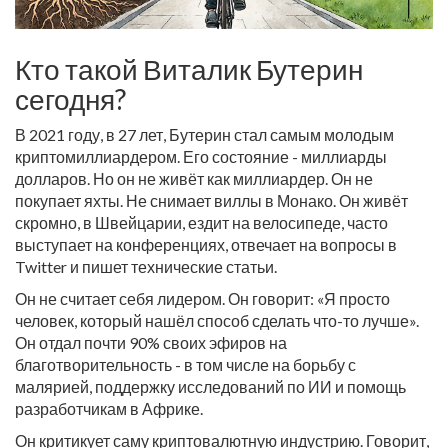
Кто такой Виталик Бутерин
сегодня?
В 2021 году, в 27 лет, Бутерин стал самым молодым
криптомиллиардером. Его состояние - миллиарды
долларов. Но он не живёт как миллиардер. Он не
покупает яхты. Не снимает виллы в Монако. Он живёт
скромно, в Швейцарии, ездит на велосипеде, часто
выступает на конференциях, отвечает на вопросы в
Twitter и пишет технические статьи.
Он не считает себя лидером. Он говорит: «Я просто
человек, который нашёл способ сделать что-то лучше».
Он отдал почти 90% своих эфиров на
благотворительность - в том числе на борьбу с
малярией, поддержку исследований по ИИ и помощь
разработчикам в Африке.
Он критикует саму криптовалютную индустрию. Говорит,