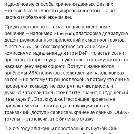
и даже новые способы хранения данных. Без них
Биткоин был бы просто цифровым золотом — а не
частью глобальной экономики.
Среди альткоинов есть настоящие инженерные
решения — например,
Ethereum
,
платформа для запуска
децентрализованных приложений и смарт-контрактов
.
А есть
Solana
,
высокоскоростная сеть с низкими
комиссиями, идеальная для игр и DeFi
. Но есть и сотни
проектов, которые существуют только потому, что кто-то
накачал цену через соцсети. Вот тут и начинаются
проблемы. 68% новичков теряют деньги на альткоинах
за год — не потому что рынок плохой, а потому что они не
проверяют команду, не смотрят на ликвидность и
думают, что если токен стоит 0.01$, значит, он "дешевый
и выгодный". Это ловушка. Настоящие проекты не
продают мечты — они продают функции: оплату
транзакций, доступ к сервисам, хранение данных. Utility-
токены — это ключи, а не билеты в сказку.
В 2025 году альткоины перестали быть шуткой. Они