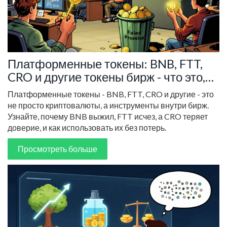
Платформенные токены: BNB, FTT,
CRO и другие токены бирж - что это,
как работают и стоит ли держать
Платформенные токены - BNB, FTT, CRO и другие - это
не просто криптовалюты, а инструменты внутри бирж.
Узнайте, почему BNB выжил, FTT исчез, а CRO теряет
доверие, и как использовать их без потерь.
Просмотреть больше