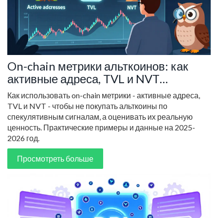
On-chain метрики альткоинов: как
активные адреса, TVL и NVT
помогают оценить реальную
Как использовать on-chain метрики - активные адреса,
ценность токенов
TVL и NVT - чтобы не покупать альткоины по
спекулятивным сигналам, а оценивать их реальную
ценность. Практические примеры и данные на 2025-
2026 год.
Просмотреть больше