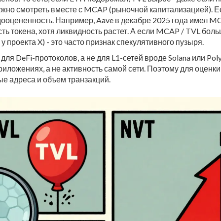
ужно смотреть вместе с MCAP (рыночной капитализацией). Е
дооцененность. Например, Aave в декабре 2025 года имел M
сть токена, хотя ликвидность растет. А если MCAP / TVL боль
у проекта X) - это часто признак спекулятивного пузыря.
ля DeFi-протоколов, а не для L1-сетей вроде Solana или Poly
приложениях, а не активность самой сети. Поэтому для оценки
ые адреса и объем транзакций.