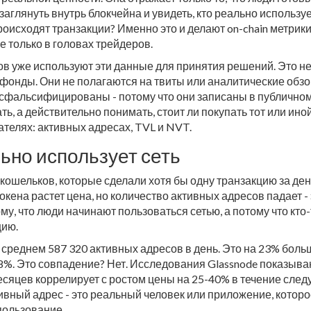
заглянуть внутрь блокчейна и увидеть, кто реально используе
роисходят транзакции? Именно это и делают on-chain метрики
е только в головах трейдеров.
в уже используют эти данные для принятия решений. Это н
фонды. Они не полагаются на твиты или аналитические обзо
ь сфальсифицированы - потому что они записаны в публично
ть, а действительно понимать, стоит ли покупать тот или иной
ателях: активных адресах, TVL и NVT.
ьно использует сеть
кошельков, которые сделали хотя бы одну транзакцию за ден
окена растет цена, но количество активных адресов падает -
му, что люди начинают пользоваться сетью, а потому что кто-
цию.
 среднем 587 320 активных адресов в день. Это на 23% боль
8%. Это совпадение? Нет. Исследования Glassnode показываю
месяцев коррелирует с ростом цены на 25-40% в течение сле
ивный адрес - это реальный человек или приложение, котор
спользование.