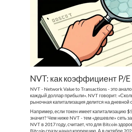
NVT: как коэффициент P/E
NVT - Network Value to Transactions - это анал
каждый доллар прибыли». NVT говорит: «Сколь
рыночная капитализация делится на дневной 
Например, если токен имеет капитализацию $50 
значит? Чем ниже NVT - тем «дешевле» сеть за
NVT в 2017 году, считает, что для Bitcoin здор
Bitcoin сразу начал коррекцию. А в октябре 202