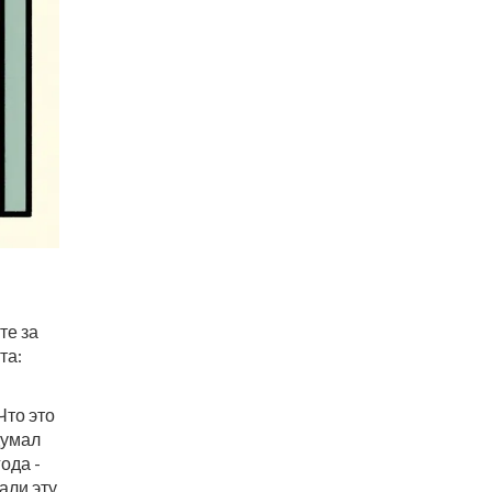
те за
та:
Что это
думал
ода -
али эту