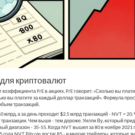
 для криптовалют
ог коэффициента P/E в акциях. P/E говорит: «Сколько вы плати
ко вы платите за каждый доллар транзакций». Формула прос
объем транзакций.
млрд, а за день проходит $2.5 млрд транзакций - NVT = 20. 
 транзакции. Чем выше - тем дороже. Уилли Ву, который при
овый диапазон - 35-55. Когда NVT вышел за 80 в ноябре 2021 г
5 года NVT Bitcoin достиг 85 - и многие трейдеры, которые зн