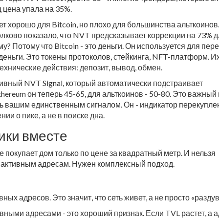
 цена упала на 35%.
т хорошо для Bitcoin, но плохо для большинства альткоинов
лково показало, что NVT предсказывает коррекции на 73% д
му? Потому что Bitcoin - это деньги. Он используется для пер
 деньги. Это токены протоколов, стейкинга, NFT-платформ. И
технические действия: депозит, вывод, обмен.
тивный NVT Signal, который автоматически подстраивает
hereum он теперь 45-65, для альткоинов - 50-80. Это важный 
ь вашим единственным сигналом. Он - индикатор перекупле
нии о пике, а не в поиске дна.
ики вместе
не покупает дом только по цене за квадратный метр. И нельзя
по активным адресам. Нужен комплексный подход.
ых адресов. Это значит, что сеть живет, а не просто «раздув
ивными адресами - это хороший признак. Если TVL растет, а 