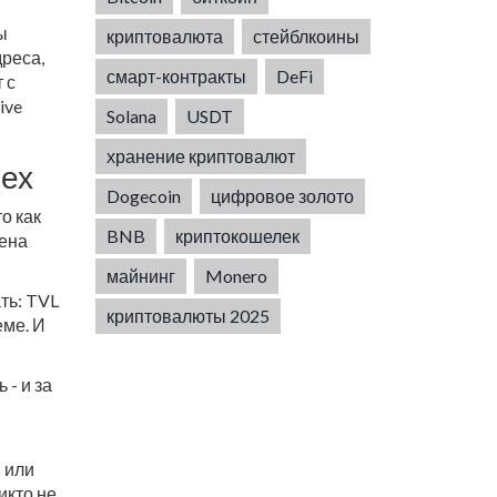
ы
криптовалюта
стейблкоины
дреса,
смарт-контракты
DeFi
 с
ive
Solana
USDT
хранение криптовалют
пех
Dogecoin
цифровое золото
о как
BNB
криптокошелек
цена
майнинг
Monero
ть: TVL
криптовалюты 2025
еме. И
 - и за
 или
икто не