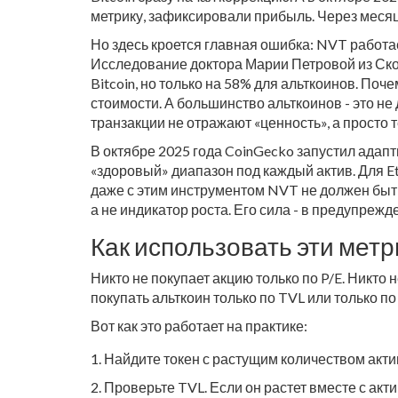
метрику, зафиксировали прибыль. Через месяц
Но здесь кроется главная ошибка: NVT работае
Исследование доктора Марии Петровой из Ско
Bitcoin, но только на 58% для альткоинов. Поче
стоимости. А большинство альткоинов - это не
транзакции не отражают «ценность», а просто 
В октябре 2025 года CoinGecko запустил адап
«здоровый» диапазон под каждый актив. Для Et
даже с этим инструментом NVT не должен быт
а не индикатор роста. Его сила - в предупрежде
Как использовать эти метр
Никто не покупает акцию только по P/E. Никто 
покупать альткоин только по TVL или только 
Вот как это работает на практике:
Найдите токен с растущим количеством активн
Проверьте TVL. Если он растет вместе с акт