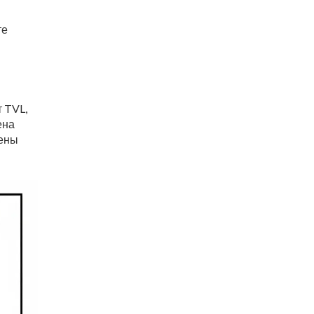
те
т TVL,
ена
кены