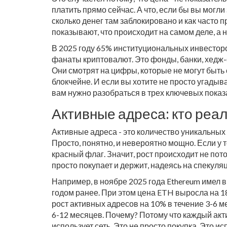
платить прямо сейчас. А что, если бы вы могли 
сколько денег там заблокировано и как часто п
показывают, что происходит на самом деле, а н
В 2025 году 65% институциональных инвесторо
фанаты криптовалют. Это фонды, банки, хедж-
Они смотрят на цифры, которые не могут быт
блокчейне. И если вы хотите не просто угадыва
вам нужно разобраться в трех ключевых показ
Активные адреса: кто реал
Активные адреса - это количество уникальных 
Просто, понятно, и невероятно мощно. Если у т
красный флаг. Значит, рост происходит не пото
просто покупает и держит, надеясь на спекуля
Например, в ноябре 2025 года Ethereum имел в
годом ранее. При этом цена ETH выросла на 1
рост активных адресов на 10% в течение 3-6 
6-12 месяцев. Почему? Потому что каждый акт
использует сеть. Это не просто покупка. Это и