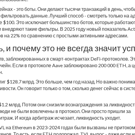
ейнах - это боты. Они делают тысячи транзакций в день, чтоб
 фильтровать данные. Лучший способ - смотреть только на а
 $100. Это исключает большинство ботов, которые работают
е внедряют такие фильтры. В 2025 году новый показатель Act
зов на 22% по сравнению с простыми активными адресами.
, и почему это не всегда значит ус
дств, заблокированных в смарт-контрактах DeFi-протоколов. Эт
кчейн. Если в протоколе Aave заблокировано 200 000 ETH, а 
н.
тиг $128.7 млрд. Это больше, чем год назад. Но важно понима
ивости. Он говорит только о том, сколько денег сейчас в сист
$1.2 млрд. Потом они снизили вознаграждения за ликвидность
 люди не были вовлечены в протокол. Они просто пришли за
итраж. И когда арбитраж исчезает, ликвидность уходит.
VL на Ethereum в 2023-2024 годах были вызваны не притоком
енов. То есть, если ETH подорожал, TVL вырос - даже если н