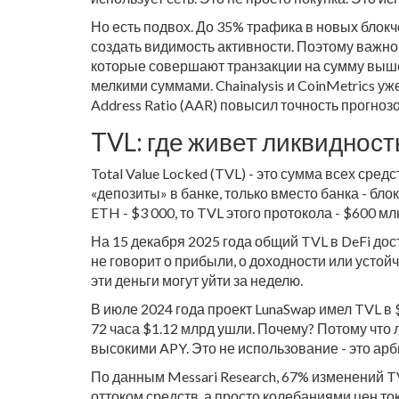
Но есть подвох. До 35% трафика в новых блокч
создать видимость активности. Поэтому важно
которые совершают транзакции на сумму выше
мелкими суммами. Chainalysis и CoinMetrics уж
Address Ratio (AAR) повысил точность прогно
TVL: где живет ликвидность
Total Value Locked (TVL) - это сумма всех сре
«депозиты» в банке, только вместо банка - бло
ETH - $3 000, то TVL этого протокола - $600 мл
На 15 декабря 2025 года общий TVL в DeFi дос
не говорит о прибыли, о доходности или устойч
эти деньги могут уйти за неделю.
В июле 2024 года проект LunaSwap имел TVL в 
72 часа $1.12 млрд ушли. Почему? Потому что
высокими APY. Это не использование - это арб
По данным Messari Research, 67% изменений T
оттоком средств, а просто колебаниями цен ток