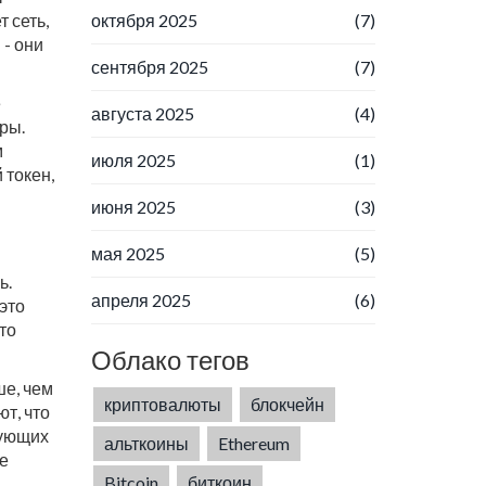
октября 2025
(7)
т сеть,
 - они
сентября 2025
(7)
е
августа 2025
(4)
ры.
м
июля 2025
(1)
 токен,
июня 2025
(3)
мая 2025
(5)
ь.
апреля 2025
(6)
 это
то
Облако тегов
ше, чем
криптовалюты
блокчейн
т, что
дующих
альткоины
Ethereum
ое
Bitcoin
биткоин