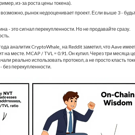
имер, из-за роста цены токена).
 возможно, рынок недооценивает проект. Если выше 3 - будь
на - это сигнал перекупленности. Но не продавайте сразу.
ость.
ода аналитик CryptoWhale_ на Reddit заметил, что Aave имее
т на месте. MCAP / TVL = 0.91. Он купил. Через три месяца ц
чали реально использовать протокол, а не просто класть то
- без перекупленности.