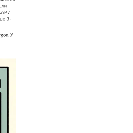
сли
CAP /
ше 3 -
gon. У