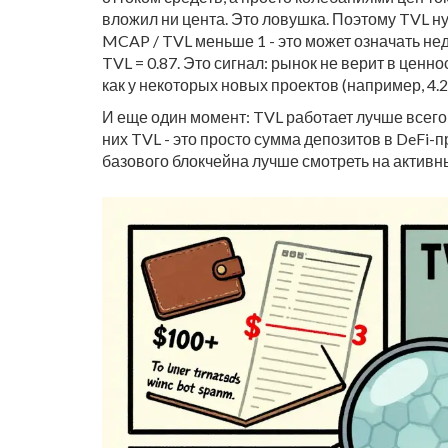
вложил ни цента. Это ловушка. Поэтому TVL н
MCAP / TVL меньше 1 - это может означать не
TVL = 0.87. Это сигнал: рынок не верит в ценно
как у некоторых новых проектов (например, 4.2 
И еще один момент: TVL работает лучше всего д
них TVL - это просто сумма депозитов в DeFi-
базового блокчейна лучше смотреть на активн