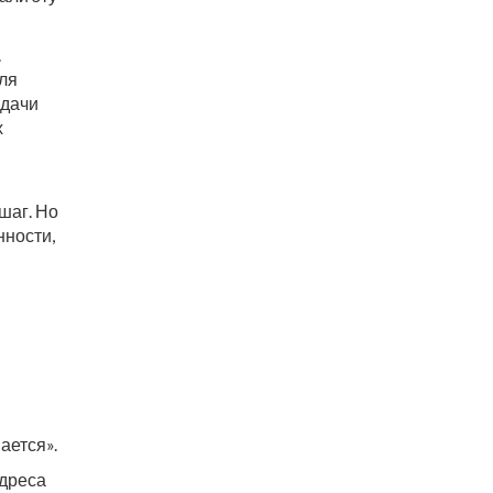
.
ля
едачи
х
шаг. Но
нности,
ается».
адреса