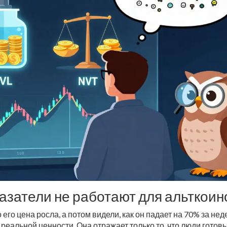
затели не работают для альткоин
 его цена росла, а потом видели, как он падает на 70% за не
ь реальной ценности. Она отражает только то, что люди готов