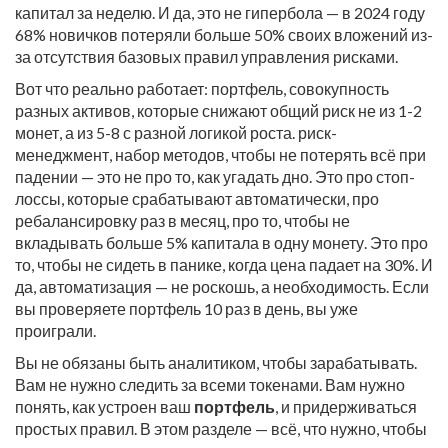
капитал за неделю. И да, это не гипербола — в 2024 году
68% новичков потеряли больше 50% своих вложений из-
за отсутствия базовых правил управления рисками.
Вот что реально работает:
портфель
,
совокупность
разных активов, которые снижают общий риск
не из 1-2
монет, а из 5-8 с разной логикой роста.
риск-
менеджмент
,
набор методов, чтобы не потерять всё при
падении
— это не про то, как угадать дно. Это про стоп-
лоссы, которые срабатывают автоматически, про
ребалансировку раз в месяц, про то, чтобы не
вкладывать больше 5% капитала в одну монету. Это про
то, чтобы не сидеть в панике, когда цена падает на 30%. И
да, автоматизация — не роскошь, а необходимость. Если
вы проверяете портфель 10 раз в день, вы уже
проиграли.
Вы не обязаны быть аналитиком, чтобы зарабатывать.
Вам не нужно следить за всеми токенами. Вам нужно
понять, как устроен ваш
портфель
, и придерживаться
простых правил. В этом разделе — всё, что нужно, чтобы