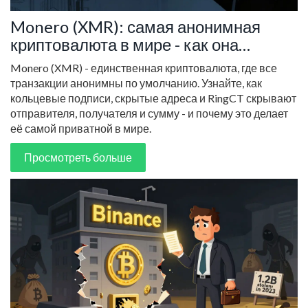
Monero (XMR): самая анонимная
криптовалюта в мире - как она
работает и почему её не могут
Monero (XMR) - единственная криптовалюта, где все
отследить
транзакции анонимны по умолчанию. Узнайте, как
кольцевые подписи, скрытые адреса и RingCT скрывают
отправителя, получателя и сумму - и почему это делает
её самой приватной в мире.
Просмотреть больше