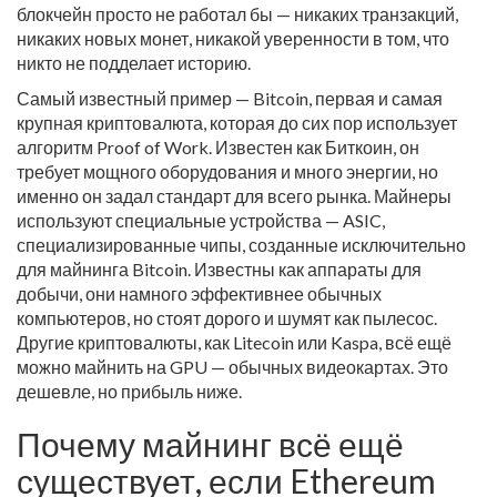
блокчейн просто не работал бы — никаких транзакций,
никаких новых монет, никакой уверенности в том, что
никто не подделает историю.
Самый известный пример —
Bitcoin
,
первая и самая
крупная криптовалюта, которая до сих пор использует
алгоритм Proof of Work
. Известен как
Биткоин
, он
требует мощного оборудования и много энергии, но
именно он задал стандарт для всего рынка.
Майнеры
используют специальные устройства —
ASIC
,
специализированные чипы, созданные исключительно
для майнинга Bitcoin
. Известны как
аппараты для
добычи
, они намного эффективнее обычных
компьютеров, но стоят дорого и шумят как пылесос.
Другие криптовалюты, как Litecoin или Kaspa, всё ещё
можно майнить на GPU — обычных видеокартах. Это
дешевле, но прибыль ниже.
Почему майнинг всё ещё
существует, если Ethereum