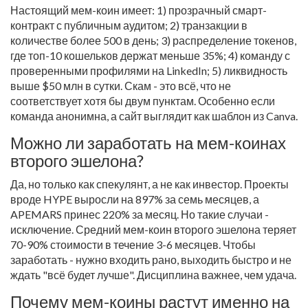
Настоящий мем-коин имеет: 1) прозрачный смарт-
контракт с публичным аудитом; 2) транзакции в
количестве более 500 в день; 3) распределение токенов,
где топ-10 кошельков держат меньше 35%; 4) команду с
проверенными профилями на LinkedIn; 5) ликвидность
выше $50 млн в сутки. Скам - это всё, что не
соответствует хотя бы двум пунктам. Особенно если
команда анонимна, а сайт выглядит как шаблон из Canva.
Можно ли заработать на мем-коинах
второго эшелона?
Да, но только как спекулянт, а не как инвестор. Проекты
вроде HYPE выросли на 897% за семь месяцев, а
APEMARS принес 220% за месяц. Но такие случаи -
исключение. Средний мем-коин второго эшелона теряет
70-90% стоимости в течение 3-6 месяцев. Чтобы
заработать - нужно входить рано, выходить быстро и не
ждать "всё будет лучше". Дисциплина важнее, чем удача.
Почему мем-коины растут именно на