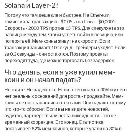
Solana и Layer-2?
Потому что там дешевле и быстрее. На Ethereum
комиссия за транзакцию - $0,05, а на Linea - $0,0001.
Скорость - 2000 TPS против 15 TPS. Для спекулянта это
разница между тем, чтобы успеть войти в позицию, или
потерять её. Мем-коины живут на скорости. Если
транзакция занимает 10 секунд - трейдеры уходят. Если
за 0,3 секунды - они остаются. Поэтому проекты
переходят туда, где можно торговать без задержек.
Что делать, если я уже купил мем-
коин и он начал падать?
Не ждите. Не надейтесь. Если токен упал на 30% и у него
нет реальных оснований для роста - продавайте. Мем-
коины не восстанавливаются сами. Они падают, потому
что кто-то сбросил. Если вы не видите новостей,
аудитов, партнерств или роста ликвидности - это не
временный коррекция. Это конец. Статистика
показывает: 82% мем-коинов, которые упали на 30% в