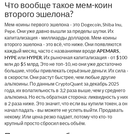
Что вообще такое мем-коин
второго эшелона?
Мем-коины первого эшелона - это Dogecoin, Shiba Inu,
Pepe. Они уже давно вышли за пределы шутки. Их
капитализация - миллиарды долларов. Мем-коины
второго эшелона - это всё, что ниже. Они появляются
каждый месяц, часто с названиями вроде
APEMARS
,
HYPE
или
HYPER
. Их рыночная капитализация - от $100
млн до $5 млрд. Это не топ-10, но они уже достаточно
большие, чтобы привлекать серьёзные деньги. Их сила -
в скорости. Они растут быстрее, чем любые другие
альткоины. По данным CryptoQuant за декабрь 2025
года, их волатильность в 3,2 раза выше, чем у среднего
альткоина. Но есть обратная сторона: ликвидность у них
в 2 раза ниже. Это значит, что если вы купили токен, а он
начал падать - вы можете не успеть выйти. Продавать
некому. Или цена резко падает, потому что кто-то
крупный просто сбросил весь объём.