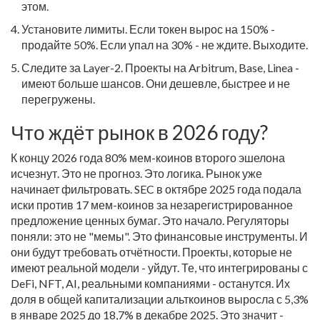
этом.
Установите лимиты. Если токен вырос на 150% -
продайте 50%. Если упал на 30% - не ждите. Выходите.
Следите за Layer-2. Проекты на Arbitrum, Base, Linea -
имеют больше шансов. Они дешевле, быстрее и не
перегружены.
Что ждёт рынок в 2026 году?
К концу 2026 года 80% мем-коинов второго эшелона
исчезнут. Это не прогноз. Это логика. Рынок уже
начинает фильтровать. SEC в октябре 2025 года подала
иски против 17 мем-коинов за незарегистрированное
предложение ценных бумаг. Это начало. Регуляторы
поняли: это не "мемы". Это финансовые инструменты. И
они будут требовать отчётности. Проекты, которые не
имеют реальной модели - уйдут. Те, что интегрированы с
DeFi, NFT, AI, реальными компаниями - останутся. Их
доля в общей капитализации альткоинов выросла с 5,3%
в январе 2025 до 18,7% в декабре 2025. Это значит -