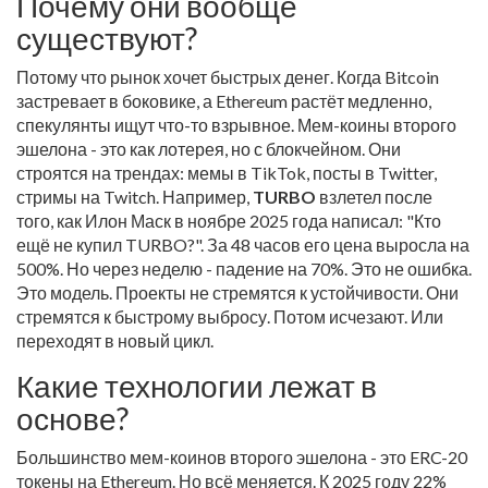
Почему они вообще
существуют?
Потому что рынок хочет быстрых денег. Когда Bitcoin
застревает в боковике, а Ethereum растёт медленно,
спекулянты ищут что-то взрывное. Мем-коины второго
эшелона - это как лотерея, но с блокчейном. Они
строятся на трендах: мемы в TikTok, посты в Twitter,
стримы на Twitch. Например,
TURBO
взлетел после
того, как Илон Маск в ноябре 2025 года написал: "Кто
ещё не купил TURBO?". За 48 часов его цена выросла на
500%. Но через неделю - падение на 70%. Это не ошибка.
Это модель. Проекты не стремятся к устойчивости. Они
стремятся к быстрому выбросу. Потом исчезают. Или
переходят в новый цикл.
Какие технологии лежат в
основе?
Большинство мем-коинов второго эшелона - это ERC-20
токены на Ethereum. Но всё меняется. К 2025 году 22%