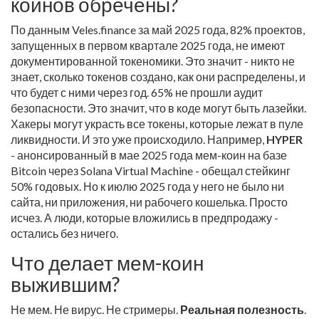
коинов обречены?
По данным Veles.finance за май 2025 года, 82% проектов,
запущенных в первом квартале 2025 года, не имеют
документированной токеномики. Это значит - никто не
знает, сколько токенов создано, как они распределены, и
что будет с ними через год. 65% не прошли аудит
безопасности. Это значит, что в коде могут быть лазейки.
Хакеры могут украсть все токены, которые лежат в пуле
ликвидности. И это уже происходило. Например,
HYPER
- анонсированный в мае 2025 года мем-коин на базе
Bitcoin через Solana Virtual Machine - обещал стейкинг
50% годовых. Но к июлю 2025 года у него не было ни
сайта, ни приложения, ни рабочего кошелька. Просто
исчез. А люди, которые вложились в предпродажу -
остались без ничего.
Что делает мем-коин
выжившим?
Не мем. Не вирус. Не стримеры.
Реальная полезность
.