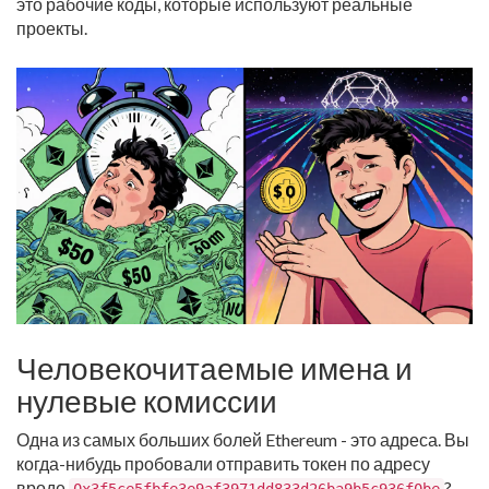
это рабочие коды, которые используют реальные
проекты.
Человекочитаемые имена и
нулевые комиссии
Одна из самых больших болей Ethereum - это адреса. Вы
когда-нибудь пробовали отправить токен по адресу
вроде
?
0x3f5ce5fbfe3e9af3971dd833d26ba9b5c936f0be