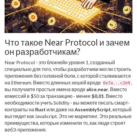
Что такое Near Protocol и зачем
он разработчикам?
Near Protocol - это блокчейн уровня 1, созданный
специально для того, чтобы разработчики могли строить
приложения без головной боли, с которой сталкиваются
на Ethereum. Вместо длинных хешей вроде
,
0x7a...c2e9
вы получаете простые имена вроде
alice.near
. Вместо
комиссий в $50 за транзакцию - менее
$0,01
. Вместо
необходимости учить Solidity - вы можете писать смарт-
контракты на
Rust
или даже на
AssemblyScript
, который
выглядит как JavaScript. Это не маркетинг. Это реальные
преимущества, которые изменили то, как люди строят
веб3-приложения.