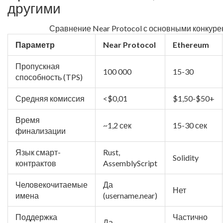
другими
Сравнение Near Protocol с основными конкур
Параметр
Near Protocol
Ethereum
Пропускная
100 000
15-30
способность (TPS)
Средняя комиссия
<$0,01
$1,50-$50+
Время
~1,2 сек
15-30 сек
финализации
Язык смарт-
Rust,
Solidity
контрактов
AssemblyScript
Человекочитаемые
Да
Нет
имена
(username.near)
Поддержка
Частично
Да