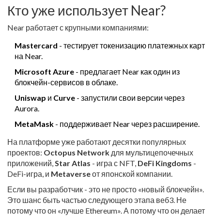
Кто уже использует Near?
Near работает с крупными компаниями:
Mastercard
- тестирует токенизацию платежных карт
на Near.
Microsoft Azure
- предлагает Near как один из
блокчейн-сервисов в облаке.
Uniswap
и
Curve
- запустили свои версии через
Aurora.
MetaMask
- поддерживает Near через расширение.
На платформе уже работают десятки популярных
проектов:
Octopus Network
для мультицепочечных
приложений,
Star Atlas
- игра с NFT,
DeFi Kingdoms
-
DeFi-игра, и
Metaverse
от японской компании.
Если вы разработчик - это не просто «новый блокчейн».
Это шанс быть частью следующего этапа веб3. Не
потому что он «лучше Ethereum». А потому что он делает