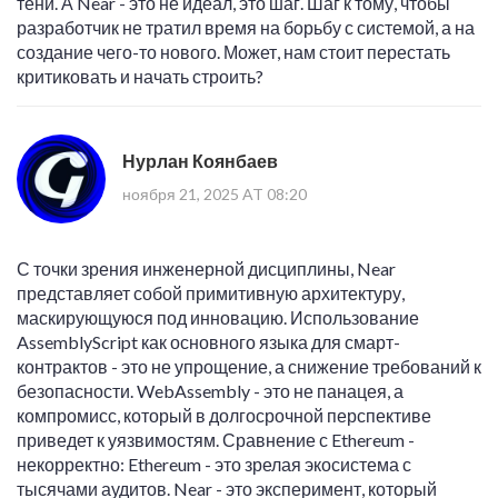
тени. А Near - это не идеал, это шаг. Шаг к тому, чтобы
разработчик не тратил время на борьбу с системой, а на
создание чего-то нового. Может, нам стоит перестать
критиковать и начать строить?
Нурлан Коянбаев
ноября 21, 2025 AT 08:20
С точки зрения инженерной дисциплины, Near
представляет собой примитивную архитектуру,
маскирующуюся под инновацию. Использование
AssemblyScript как основного языка для смарт-
контрактов - это не упрощение, а снижение требований к
безопасности. WebAssembly - это не панацея, а
компромисс, который в долгосрочной перспективе
приведет к уязвимостям. Сравнение с Ethereum -
некорректно: Ethereum - это зрелая экосистема с
тысячами аудитов. Near - это эксперимент, который