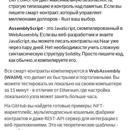
строгую типизацию и контроль над памятью. Если вы
пишете смарт-контракт, который управляет
миллионами долларов - Rust ваш выбор.
AssemblyScript
- это JavaScript, скомпилированный в
WebAssembly. Если вы веб-разработчик и знаете
JavaScript, вы можете писать контракты на Near уже
через пару дней. Нет необходимости учить сложную
синтаксическую структуру Solidity. Просто пишите код,
как обычно, и компилируете его.
Все смарт-контракты компилируются в
WebAssembly
(WASM)
, что делает их быстрыми и портативными. Вы
можете тестировать их локально на своем компьютере
за 15 минут - в отличие от Ethereum, где настройка
локального узла может занять больше часа.
На GitHub вы найдете готовые примеры: NFT-
маркетплейс, мультиподписные кошельки, фабрики
контрактов и даже REST-API сервер для интеграции с
веб-приложениями. Это не теоретические шаблоны -