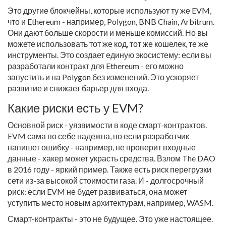
Это другие блокчейны, которые используют ту же EVM,
что и Ethereum - например, Polygon, BNB Chain, Arbitrum.
Они дают больше скорости и меньше комиссий. Но вы
можете использовать тот же код, тот же кошелек, те же
инструменты. Это создает единую экосистему: если вы
разработали контракт для Ethereum - его можно
запустить и на Polygon без изменений. Это ускоряет
развитие и снижает барьер для входа.
Какие риски есть у EVM?
Основной риск - уязвимости в коде смарт-контрактов.
EVM сама по себе надежна, но если разработчик
напишет ошибку - например, не проверит входные
данные - хакер может украсть средства. Взлом The DAO
в 2016 году - яркий пример. Также есть риск перегрузки
сети из-за высокой стоимости газа. И - долгосрочный
риск: если EVM не будет развиваться, она может
уступить место новым архитектурам, например, WASM.
Смарт-контракты - это не будущее. Это уже настоящее.