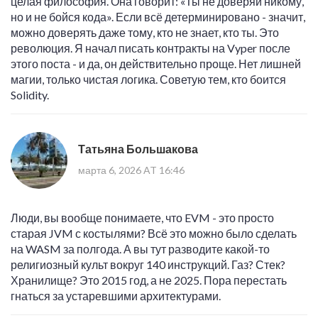
целая философия. Она говорит: «Ты не доверяй никому,
но и не бойся кода». Если всё детерминировано - значит,
можно доверять даже тому, кто не знает, кто ты. Это
революция. Я начал писать контракты на Vyper после
этого поста - и да, он действительно проще. Нет лишней
магии, только чистая логика. Советую тем, кто боится
Solidity.
Татьяна Большакова
марта 6, 2026 AT 16:46
Люди, вы вообще понимаете, что EVM - это просто
старая JVM с костылями? Всё это можно было сделать
на WASM за полгода. А вы тут разводите какой-то
религиозный культ вокруг 140 инструкций. Газ? Стек?
Хранилище? Это 2015 год, а не 2025. Пора перестать
гнаться за устаревшими архитектурами.