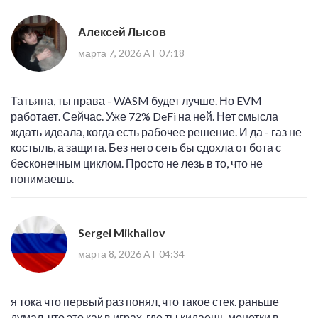
Алексей Лысов
марта 7, 2026 AT 07:18
Татьяна, ты права - WASM будет лучше. Но EVM
работает. Сейчас. Уже 72% DeFi на ней. Нет смысла
ждать идеала, когда есть рабочее решение. И да - газ не
костыль, а защита. Без него сеть бы сдохла от бота с
бесконечным циклом. Просто не лезь в то, что не
понимаешь.
Sergei Mikhailov
марта 8, 2026 AT 04:34
я тока что первый раз понял, что такое стек. раньше
думал, что это как в играх, где ты кидаешь монетки в