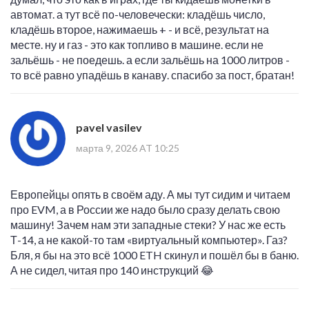
автомат. а тут всё по-человечески: кладёшь число,
кладёшь второе, нажимаешь + - и всё, результат на
месте. ну и газ - это как топливо в машине. если не
зальёшь - не поедешь. а если зальёшь на 1000 литров -
то всё равно упадёшь в канаву. спасибо за пост, братан!
pavel vasilev
марта 9, 2026 AT 10:25
Европейцы опять в своём аду. А мы тут сидим и читаем
про EVM, а в России же надо было сразу делать свою
машину! Зачем нам эти западные стеки? У нас же есть
Т-14, а не какой-то там «виртуальный компьютер». Газ?
Бля, я бы на это всё 1000 ETH скинул и пошёл бы в баню.
А не сидел, читая про 140 инструкций 😂