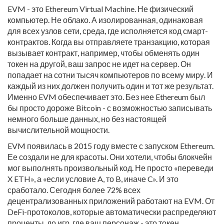
EVM - это Ethereum Virtual Machine. Не физический
компьютер. Не облако. А изолированная, одинаковая
для всех узлов сети, среда, где исполняется код смарт-
контрактов. Когда вы отправляете транзакцию, которая
вызывает контракт, например, чтобы обменять один
токен на другой, ваш запрос не идет на сервер. Он
попадает на сотни тысяч компьютеров по всему миру. И
каждый из них должен получить один и тот же результат.
Именно EVM обеспечивает это. Без нее Ethereum был
бы просто дороже Bitcoin - с возможностью записывать
немного больше данных, но без настоящей
вычислительной мощности.
EVM появилась в 2015 году вместе с запуском Ethereum.
Ее создали не для красоты. Они хотели, чтобы блокчейн
мог выполнять произвольный код. Не просто «переведи
X ETH», а «если условие A, то B, иначе C». И это
сработало. Сегодня более 72% всех
децентрализованных приложений работают на EVM. От
DeFi-протоколов, которые автоматически распределяют
проценты, до игр, где ваш персонаж - это токен,