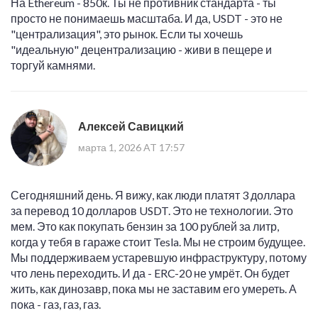
На Ethereum - 850к. Ты не противник стандарта - ты
просто не понимаешь масштаба. И да, USDT - это не
"централизация", это рынок. Если ты хочешь
"идеальную" децентрализацию - живи в пещере и
торгуй камнями.
Алексей Савицкий
марта 1, 2026 AT 17:57
Сегодняшний день. Я вижу, как люди платят 3 доллара
за перевод 10 долларов USDT. Это не технологии. Это
мем. Это как покупать бензин за 100 рублей за литр,
когда у тебя в гараже стоит Tesla. Мы не строим будущее.
Мы поддерживаем устаревшую инфраструктуру, потому
что лень переходить. И да - ERC-20 не умрёт. Он будет
жить, как динозавр, пока мы не заставим его умереть. А
пока - газ, газ, газ.