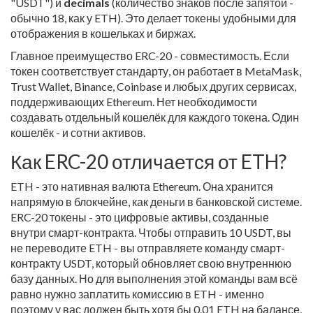
"USDT") и
decimals
(количество знаков после запятой -
обычно 18, как у ETH). Это делает токены удобными для
отображения в кошельках и биржах.
Главное преимущество ERC-20 - совместимость. Если
токен соответствует стандарту, он работает в MetaMask,
Trust Wallet, Binance, Coinbase и любых других сервисах,
поддерживающих Ethereum. Нет необходимости
создавать отдельный кошелёк для каждого токена. Один
кошелёк - и сотни активов.
Как ERC-20 отличается от ETH?
ETH - это нативная валюта Ethereum. Она хранится
напрямую в блокчейне, как деньги в банковской системе.
ERC-20 токены - это цифровые активы, созданные
внутри смарт-контракта. Чтобы отправить 10 USDT, вы
не переводите ETH - вы отправляете команду смарт-
контракту USDT, который обновляет свою внутреннюю
базу данных. Но для выполнения этой команды вам всё
равно нужно заплатить комиссию в ETH - именно
поэтому у вас должен быть хотя бы 0.01 ETH на балансе,