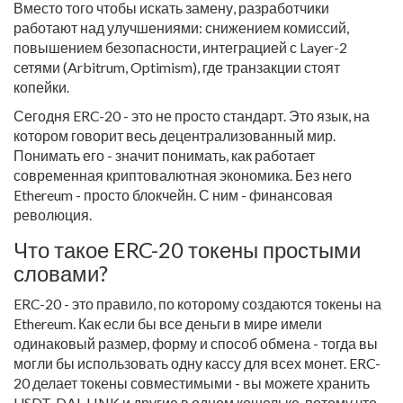
Вместо того чтобы искать замену, разработчики
работают над улучшениями: снижением комиссий,
повышением безопасности, интеграцией с Layer-2
сетями (Arbitrum, Optimism), где транзакции стоят
копейки.
Сегодня ERC-20 - это не просто стандарт. Это язык, на
котором говорит весь децентрализованный мир.
Понимать его - значит понимать, как работает
современная криптовалютная экономика. Без него
Ethereum - просто блокчейн. С ним - финансовая
революция.
Что такое ERC-20 токены простыми
словами?
ERC-20 - это правило, по которому создаются токены на
Ethereum. Как если бы все деньги в мире имели
одинаковый размер, форму и способ обмена - тогда вы
могли бы использовать одну кассу для всех монет. ERC-
20 делает токены совместимыми - вы можете хранить
USDT, DAI, LINK и другие в одном кошельке, потому что