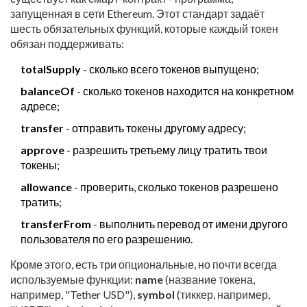
запущенная в сети Ethereum. Этот стандарт задаёт
шесть обязательных функций, которые каждый токен
обязан поддерживать:
totalSupply
- сколько всего токенов выпущено;
balanceOf
- сколько токенов находится на конкретном
адресе;
transfer
- отправить токены другому адресу;
approve
- разрешить третьему лицу тратить твои
токены;
allowance
- проверить, сколько токенов разрешено
тратить;
transferFrom
- выполнить перевод от имени другого
пользователя по его разрешению.
Кроме этого, есть три опциональные, но почти всегда
используемые функции:
name
(название токена,
например, "Tether USD"),
symbol
(тиккер, например,