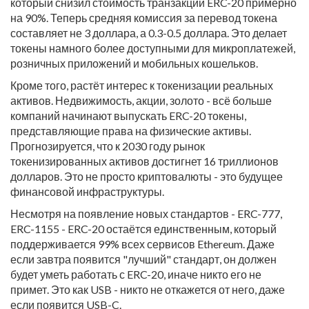
который снизил стоимость транзакций ERC-20 примерно
на 90%. Теперь средняя комиссия за перевод токена
составляет не 3 доллара, а 0.3-0.5 доллара. Это делает
токены намного более доступными для микроплатежей,
розничных приложений и мобильных кошельков.
Кроме того, растёт интерес к токенизации реальных
активов. Недвижимость, акции, золото - всё больше
компаний начинают выпускать ERC-20 токены,
представляющие права на физические активы.
Прогнозируется, что к 2030 году рынок
токенизированных активов достигнет 16 триллионов
долларов. Это не просто криптовалюты - это будущее
финансовой инфраструктуры.
Несмотря на появление новых стандартов - ERC-777,
ERC-1155 - ERC-20 остаётся единственным, который
поддерживается 99% всех сервисов Ethereum. Даже
если завтра появится "лучший" стандарт, он должен
будет уметь работать с ERC-20, иначе никто его не
примет. Это как USB - никто не откажется от него, даже
если появится USB-C.