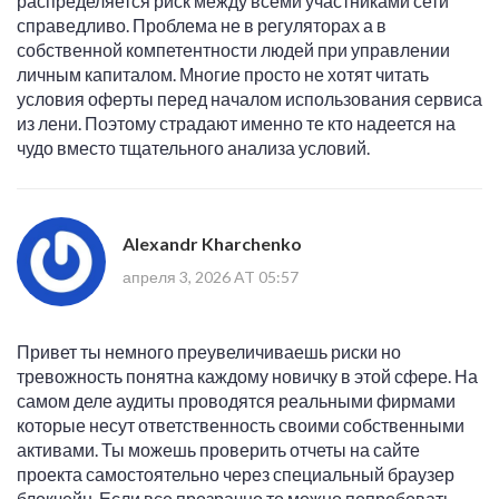
распределяется риск между всеми участниками сети
справедливо. Проблема не в регуляторах а в
собственной компетентности людей при управлении
личным капиталом. Многие просто не хотят читать
условия оферты перед началом использования сервиса
из лени. Поэтому страдают именно те кто надеется на
чудо вместо тщательного анализа условий.
Alexandr Kharchenko
апреля 3, 2026 AT 05:57
Привет ты немного преувеличиваешь риски но
тревожность понятна каждому новичку в этой сфере. На
самом деле аудиты проводятся реальными фирмами
которые несут ответственность своими собственными
активами. Ты можешь проверить отчеты на сайте
проекта самостоятельно через специальный браузер
блокчейн. Если все прозрачно то можно попробовать