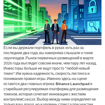
Если вы держали портфель в руках хоть раз за
последние два года, вы наверняка слышали о гонке
лаунчпадов. Рынок первичных размещений в марте
2026 года выглядит совсем иначе, чем пару лет назад.
Инвесторы больше не ищут просто "любой новый
токен". Им нужна надежность, скорость листинга и
понимание правил игры. Именно здесь на сцене
остаются два главных игрока:
Binance Launchpad
и
старейшая регулируемая платформа для размещения
токенов, которая сочетает инновации с жестким
контролем
CoinList
.
Выбор между ними определяет не
только ваш доход, но и уровень стресса при участии.