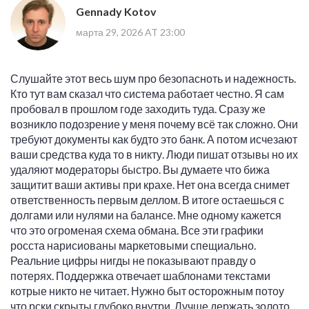
Gennady Kotov
марта 29, 2026 AT 23:00
Слушайте этот весь шум про безопасноть и надежность.
Кто тут вам сказал что система работает честно. Я сам
пробовал в прошлом годе заходить туда. Сразу же
возникло подозрение у меня почему всё так сложно. Они
требуют документы как будто это банк. А потом исчезают
ваши средства куда то в никту. Люди пишат отзывы но их
удаляют модераторы быстро. Вы думаете что бижа
защитит ваши активы при крахе. Нет она всегда снимет
ответственность первым деллом. В итоге остаешься с
долгами или нулями на балансе. Мне одному кажется
что это огроменая схема обмана. Все эти графики
росста нарисиованы маркетовыми спещиально.
Реальние цифры нигды не показывают правду о
потерях. Поддержка отвечает шаблонами текстами
котрые никто не читает. Нужно быт осторожным потоу
что рски скрыты глубоко внутри. Лучше держать золото