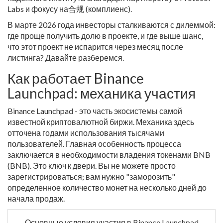
Labs и фокусу на合规 (комплиенс).
В марте 2026 года инвесторы сталкиваются с дилеммой:
где проще получить долю в проекте, и где выше шанс,
что этот проект не испарится через месяц после
листинга? Давайте разберемся.
Как работает Binance
Launchpad: механика участия
Binance Launchpad - это часть экосистемы самой
известной криптовалютной биржи. Механика здесь
отточена годами использования тысячами
пользователей. Главная особенность процесса
заключается в необходимости владения токенами BNB
(BNB). Это ключ к двери. Вы не можете просто
зарегистрироваться; вам нужно "заморозить"
определенное количество монет на несколько дней до
начала продаж.
Основные условия участия в Binance Launchpad