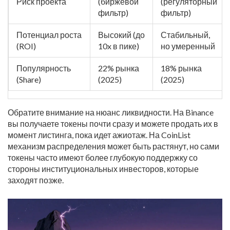
Риск проекта
(биржевой
(регуляторный
фильтр)
фильтр)
Потенциал роста
Высокий (до
Стабильный,
(ROI)
10x в пике)
но умеренный
Популярность
22% рынка
18% рынка
(Share)
(2025)
(2025)
Обратите внимание на нюанс ликвидности. На Binance
вы получаете токены почти сразу и можете продать их в
момент листинга, пока идет ажиотаж. На CoinList
механизм распределения может быть растянут, но сами
токены часто имеют более глубокую поддержку со
стороны институциональных инвесторов, которые
заходят позже.