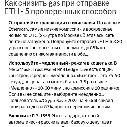
Как снизить gas при отправке
ETH - 5 проверенных способов
Отправляйте транзакции в тихие часы
. По данным
Etherscan, самые низкие комиссии - в воскресенье
ночью по UTC (2-5 утра по Москве). В эти часы сеть
почти не загружена. Попробуйте отправить ETH в 3:30
утра в воскресенье - вы сэкономите до 85% по
сравнению с пиком активности в обед.
Используйте «медленный» режим в кошельке
. В
MetaMask, Trust Wallet или Ledger Live есть опции:
«быстро», «средне», «медленно». «Быстро» - это 75-90
секунд, но цена газа может быть в 3-5 раз выше.
«Медленно» - 10-30 минут, но комиссия в 10 раз ниже.
Если вы не спешите - выбирайте «медленно».
Пользователь u/CryptoSaver2025 на Reddit снизил
свои расходы на 87%, просто переключив режим.
Включите EIP-1559
. Это стандарт, который
автоматически рассчитывает базовую цену газа и