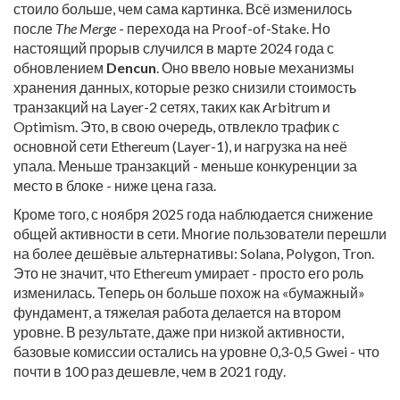
стоило больше, чем сама картинка. Всё изменилось
после
The Merge
- перехода на Proof-of-Stake. Но
настоящий прорыв случился в марте 2024 года с
обновлением
Dencun
. Оно ввело новые механизмы
хранения данных, которые резко снизили стоимость
транзакций на Layer-2 сетях, таких как Arbitrum и
Optimism. Это, в свою очередь, отвлекло трафик с
основной сети Ethereum (Layer-1), и нагрузка на неё
упала. Меньше транзакций - меньше конкуренции за
место в блоке - ниже цена газа.
Кроме того, с ноября 2025 года наблюдается снижение
общей активности в сети. Многие пользователи перешли
на более дешёвые альтернативы: Solana, Polygon, Tron.
Это не значит, что Ethereum умирает - просто его роль
изменилась. Теперь он больше похож на «бумажный»
фундамент, а тяжелая работа делается на втором
уровне. В результате, даже при низкой активности,
базовые комиссии остались на уровне 0,3-0,5 Gwei - что
почти в 100 раз дешевле, чем в 2021 году.