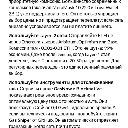
приоритетную комиссию. Большинство современных
кошельков (включая MetaMask 10.22.0 и Trust Wallet
2.5.1) уже поддерживают его. Он не только упрощает
выбор цены, но и предотвращает переплату: если сеть
внезапно успокаивается, вы не платите лишнего.
Используйте Layer-2 сети
. Отправляйте ETH не
через Ethereum, а через Arbitrum, Optimism или Base.
Комиссии там - 0,001-0,01 ETH. Это не шутка: 99%
экономии. Даже после Dencun, когда Layer-1 стал
дешевле, Layer-2 остаются в 20-50 раз дешевле. Для
регулярных переводов - это единственный разумный
выбор.
Используйте инструменты для отслеживания
газа
. Сервисы вроде
GasNow
и
Blocknative
показывают реальное время ожидания и
оптимальную цену газа с точностью 89,7%. Они
подскажут: «Сейчас 0,4 Gwei - идеальное время». А
если вы технически подкованы - попробуйте скрипт
Gas Sniper
от GitHub. Он автоматически отправляет
транзакции, когда сеть почти пуста.