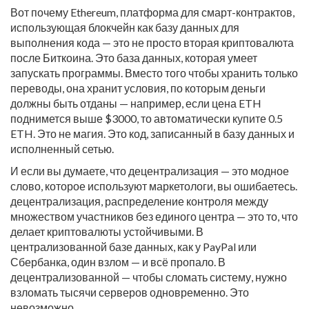
Вот почему
Ethereum
,
платформа для смарт-контрактов,
использующая блокчейн как базу данных для
выполнения кода
— это не просто вторая криптовалюта
после Биткоина. Это база данных, которая умеет
запускать программы. Вместо того чтобы хранить только
переводы, она хранит условия, по которым деньги
должны быть отданы — например, если цена ETH
поднимется выше $3000, то автоматически купите 0.5
ETH. Это не магия. Это код, записанный в базу данных и
исполненный сетью.
И если вы думаете, что децентрализация — это модное
слово, которое используют маркетологи, вы ошибаетесь.
децентрализация
,
распределение контроля между
множеством участников без единого центра
— это то, что
делает криптовалюты устойчивыми. В
централизованной базе данных, как у PayPal или
Сбербанка, один взлом — и всё пропало. В
децентрализованной — чтобы сломать систему, нужно
взломать тысячи серверов одновременно. Это
невозможно.