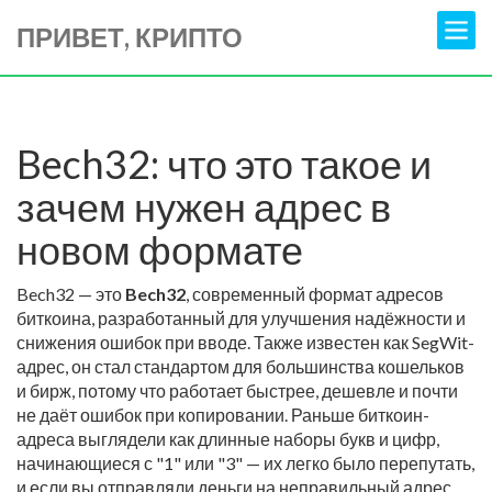
ПРИВЕТ, КРИПТО
Bech32: что это такое и
зачем нужен адрес в
новом формате
Bech32 — это
Bech32
,
современный формат адресов
биткоина, разработанный для улучшения надёжности и
снижения ошибок при вводе
. Также известен как
SegWit-
адрес
, он стал стандартом для большинства кошельков
и бирж, потому что работает быстрее, дешевле и почти
не даёт ошибок при копировании.
Раньше биткоин-
адреса выглядели как длинные наборы букв и цифр,
начинающиеся с "1" или "3" — их легко было перепутать,
и если вы отправляли деньги на неправильный адрес,