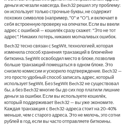
деньги исчезали навсегда. Bech32 решил эту проблему:
он использует только строчные буквы, не содержит
похожих символов (например, "0" и "O"), и включает в
себя встроенную проверку на опечатки. Если вы ввели
адрес с ошибкой — кошелёк сразу скажет: "Это не тот
адрес". Никаких потерь, никаких молчаливых ошибок.
Bech32 тесно связан с
SegWit
,
технологией, которая
изменила способ хранения транзакций в блокчейне
биткоина
. SegWit освободил место в блоке, позволив
больше транзакций помещаться в одном блоке. Это
снизило комиссии и ускорило подтверждение. Bech32 —
это просто удобный способ записать адрес, который
использует SegWit. Без SegWit Bech32 не существовал
бы, а без Bech32 многие бы до сих пор платили лишние
деньги за ошибки. Если вы используете кошелёк,
который поддерживает Bech32 — вы уже экономите.
Каждая транзакция с Bech32-адреса стоит на 20–40%
меньше, чем с старого адреса. Это не мелочь, это сотни
рублей в год, если вы часто отправляете биткоины.