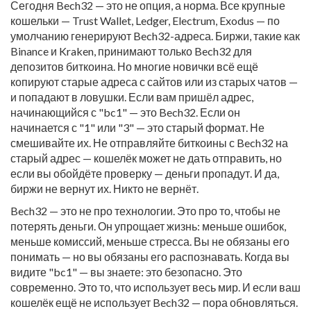
Сегодня Bech32 — это не опция, а норма. Все крупные
кошельки — Trust Wallet, Ledger, Electrum, Exodus — по
умолчанию генерируют Bech32-адреса. Биржи, такие как
Binance и Kraken, принимают только Bech32 для
депозитов биткоина. Но многие новички всё ещё
копируют старые адреса с сайтов или из старых чатов —
и попадают в ловушки. Если вам пришёл адрес,
начинающийся с "bc1" — это Bech32. Если он
начинается с "1" или "3" — это старый формат. Не
смешивайте их. Не отправляйте биткоины с Bech32 на
старый адрес — кошелёк может не дать отправить, но
если вы обойдёте проверку — деньги пропадут. И да,
биржи не вернут их. Никто не вернёт.
Bech32 — это не про технологии. Это про то, чтобы не
потерять деньги. Он упрощает жизнь: меньше ошибок,
меньше комиссий, меньше стресса. Вы не обязаны его
понимать — но вы обязаны его распознавать. Когда вы
видите "bc1" — вы знаете: это безопасно. Это
современно. Это то, что использует весь мир. И если ваш
кошелёк ещё не использует Bech32 — пора обновляться.