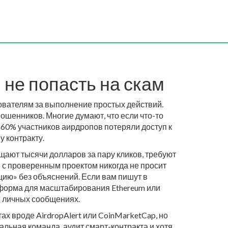
 не попасть на скам
ователям за выполнение простых действий
.
 мошенников
. Многие думают, что если что-то
е 60% участников аирдропов потеряли доступ к
 контракту.
щают тысячи долларов за пару кликов, требуют
в с проверенным проектом
никогда не просит
цию» без объяснений. Если вам пишут в
форма для масштабирования Ethereum
или
в личных сообщениях.
тах вроде AirdropAlert или CoinMarketCap, но
альная команда, аудит смарт-контракта и хотя