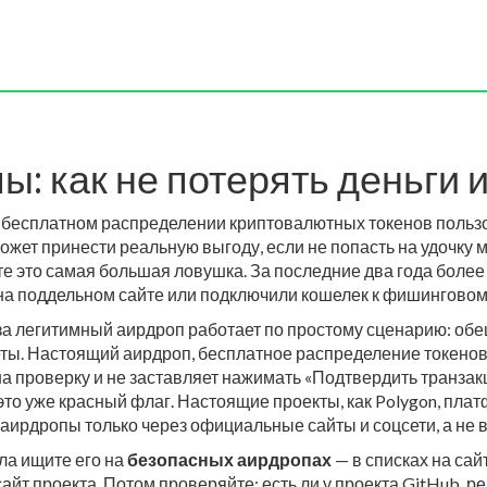
: как не потерять деньги и
,
бесплатном распределении криптовалютных токенов польз
может принести реальную выгоду, если не попасть на удочку
пте это самая большая ловушка. За последние два года боле
на поддельном сайте или подключили кошелек к фишинговому
за легитимный аирдроп
работает по простому сценарию: обе
неты. Настоящий
аирдроп
,
бесплатное распределение токено
на проверку и не заставляет нажимать «Подтвердить транзак
это уже красный флаг. Настоящие проекты, как
Polygon
,
плат
т аирдропы только через официальные сайты и соцсети, а не 
ла ищите его на
безопасных аирдропах
— в списках на сай
айт проекта. Потом проверяйте: есть ли у проекта GitHub, ре