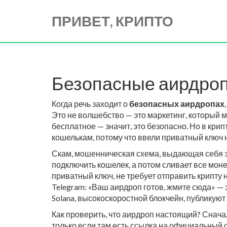
ПРИВЕТ, КРИПТО
Безопасные аирдропы
Когда речь заходит о
безопасных аирдропах
Это не волшебство — это маркетинг, который 
бесплатное — значит, это безопасно. Но в кри
кошелькам, потому что ввели приватный ключ 
Скам
,
мошенническая схема, выдающая себя 
подключить кошелек, а потом сливает все мо
приватный ключ, не требует отправить крипту 
Telegram: «Ваш аирдроп готов, жмите сюда» — 
Solana
,
высокоскоростной блокчейн
, публикую
Как проверить, что аирдроп настоящий? Снача
только если там есть ссылка на официальный с