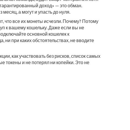
 «гарантированный доход» — это обман.
месяц, а могут и упасть до нуля.
т, что все их монеты исчезли. Почему? Потому
туп к вашему кошельку. Даже если вы не
 подключайте основной кошелек к
, ни при каких обстоятельствах, не вводите
ии, как участвовать без рисков, список самых
е токены и не потерял ни копейки. Это не