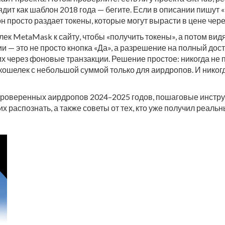
лядит как шаблон 2018 года — бегите. Если в описании пишут
просто раздает токены, которые могут вырасти в цене через 
к MetaMask к сайту, чтобы «получить токены», а потом видя
ии — это не просто кнопка «Да», а разрешение на полный дос
их через фоновые транзакции. Решение простое: никогда не
ошелек с небольшой суммой только для аирдропов. И никогда
роверенных аирдропов 2024–2025 годов, пошаговые инструкц
 распознать, а также советы от тех, кто уже получил реальны