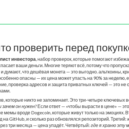
что проверить перед покуп
лист инвестора
,
набор проверок, которые помогают избежа
 спасает ваши деньги.
Многие теряют всё, потому что пропуска
и думают, что дешёвая монета — это выгодно.
альткоины
,
кр
собенно опасны — их цена может упасть на 90% за неделю, е
ие, проверка адресов и защита приватных ключей
— это не о
ками.
тов, которые никто не запоминает. Это три-четыре ключевых 
и зачем он нужен?
Если ответ — «чтобы вырасти в цене» — эт
 не мемы вроде Dogecoin, которые живут только на эмоциях. 
д на GitHub, и сколько раз обновлялся репозиторий. Третий:
рез три месяца — цена упадёт. Четвёртый:
где я храню эту 