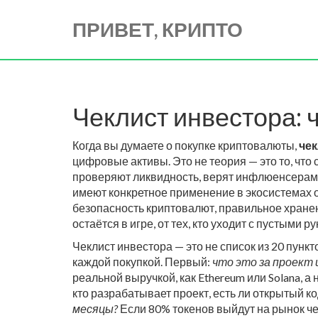
ПРИВЕТ, КРИПТО
Чеклист инвестора: 
Когда вы думаете о покупке криптовалюты,
чек
цифровые активы
. Это не теория — это то, что
проверяют ликвидность, верят инфлюенсерам 
имеют конкретное применение в экосистемах
о
безопасность криптовалют
,
правильное хранен
остаётся в игре, от тех, кто уходит с пустыми ру
Чеклист инвестора — это не список из 20 пунк
каждой покупкой. Первый:
что это за проект 
реальной выручкой, как Ethereum или Solana, а
кто разрабатывает проект, есть ли открытый ко
месяцы?
Если 80% токенов выйдут на рынок че