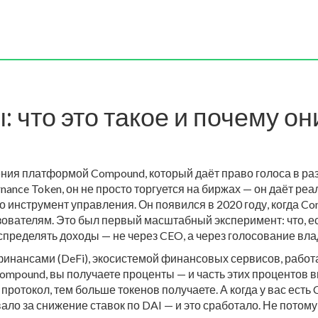
что это такое и почему он
ения платформой Compound, который даёт право голоса в р
nance Token
, он не просто торгуется на биржах — он даёт реа
то инструмент управления. Он появился в 2020 году, когда 
зователям. Это был первый масштабный эксперимент: что, е
аспределять доходы — не через CEO, а через голосование вл
инансами (DeFi)
,
экосистемой финансовых сервисов, работа
Compound, вы получаете проценты — и часть этих процентов 
 протокол, тем больше токенов получаете. А когда у вас ест
ло за снижение ставок по DAI — и это сработало. Не потому 