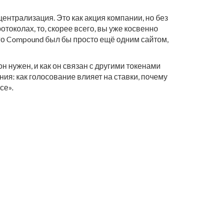
централизация. Это как акция компании, но без
токолах, то, скорее всего, вы уже косвенно
его Compound был бы просто ещё одним сайтом,
н нужен, и как он связан с другими токенами
я: как голосование влияет на ставки, почему
се».