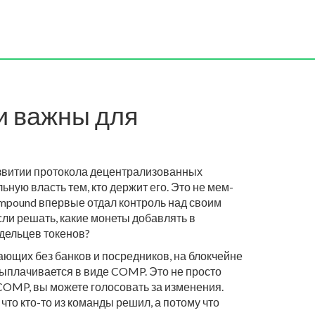
и важны для
азвитии протокола децентрализованных
льную власть тем, кто держит его.
Это не мем-
Compound впервые отдал контроль над своим
сли решать, какие монеты добавлять в
адельцев токенов?
ющих без банков и посредников, на блокчейне
выплачивается в виде COMP. Это не просто
ь COMP, вы можете голосовать за изменения.
что кто-то из команды решил, а потому что