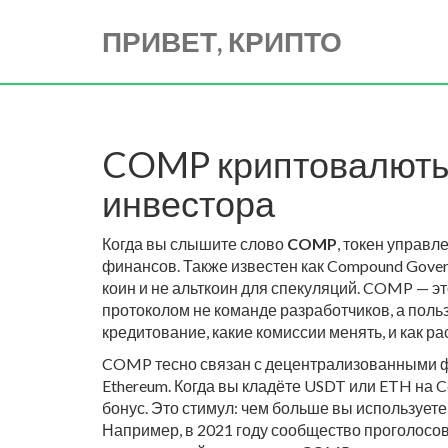
ПРИВЕТ, КРИПТО
COMP криптовалюты: 
инвестора
Когда вы слышите слово
COMP
,
токен управл
финансов
. Также известен как
Compound Gover
коин и не альткоин для спекуляций. COMP — э
протоколом не команде разработчиков, а поль
кредитование, какие комиссии менять, и как р
COMP тесно связан с
децентрализованными ф
Ethereum
. Когда вы кладёте USDT или ETH на 
бонус. Это стимул: чем больше вы используете
Например, в 2021 году сообщество проголосова