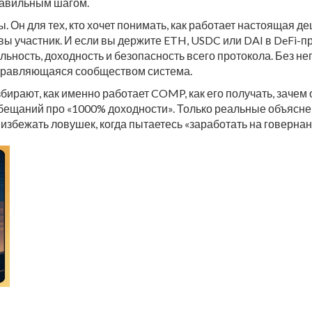
равильным шагом.
. Он для тех, кто хочет понимать, как работает настоящая де
вы участник. И если вы держите ETH, USDC или DAI в DeFi-про
льность, доходность и безопасность всего протокола. Без н
 управляющаяся сообществом система.
бирают, как именно работает COMP, как его получать, зачем о
бещаний про «1000% доходности». Только реальные объяснени
к избежать ловушек, когда пытаетесь «заработать на говернан