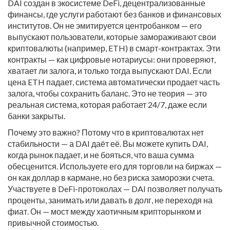
DAI создан в экосистеме
DeFi
,
децентрализованные
финансы, где услуги работают без банков и финансовых
институтов
. Он не эмитируется центробанком — его
выпускают пользователи, которые замораживают свои
криптовалюты (например, ETH) в смарт-контрактах. Эти
контракты — как цифровые нотариусы: они проверяют,
хватает ли залога, и только тогда выпускают DAI. Если
цена ETH падает, система автоматически продает часть
залога, чтобы сохранить баланс. Это не теория — это
реальная система, которая работает 24/7, даже если
банки закрыты.
Почему это важно? Потому что в криптовалютах нет
стабильности — а DAI даёт её. Вы можете купить DAI,
когда рынок падает, и не бояться, что ваша сумма
обесценится. Используете его для торговли на биржах —
он как доллар в кармане, но без риска заморозки счета.
Участвуете в DeFi-протоколах — DAI позволяет получать
проценты, занимать или давать в долг, не переходя на
фиат. Он — мост между хаотичным крипторынком и
привычной стоимостью.