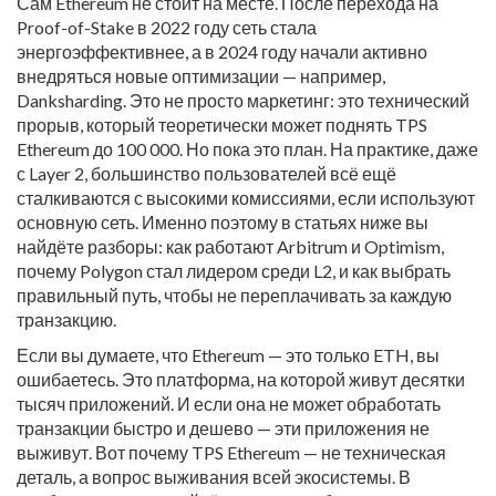
Сам Ethereum не стоит на месте. После перехода на
Proof-of-Stake в 2022 году сеть стала
энергоэффективнее, а в 2024 году начали активно
внедряться новые оптимизации — например,
Danksharding. Это не просто маркетинг: это технический
прорыв, который теоретически может поднять TPS
Ethereum до 100 000. Но пока это план. На практике, даже
с Layer 2, большинство пользователей всё ещё
сталкиваются с высокими комиссиями, если используют
основную сеть. Именно поэтому в статьях ниже вы
найдёте разборы: как работают Arbitrum и Optimism,
почему Polygon стал лидером среди L2, и как выбрать
правильный путь, чтобы не переплачивать за каждую
транзакцию.
Если вы думаете, что Ethereum — это только ETH, вы
ошибаетесь. Это платформа, на которой живут десятки
тысяч приложений. И если она не может обработать
транзакции быстро и дешево — эти приложения не
выживут. Вот почему TPS Ethereum — не техническая
деталь, а вопрос выживания всей экосистемы. В