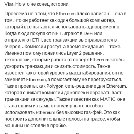
Visa. Но это не конец истории.
Проблема не в том, что Ethereum плохо написан — она в
том, что он работает как один большой компьютер,
который все пытаются использовать одновременно.
Когда люди покупают NFT, играют в DeFi или
отправляют ETH, все транзакции выстраиваются в
очередь. Комиссии растут, а время ожидания — тоже.
Именно поэтому появились
Layer 2 решения
,
технологии, которые работают поверх Ethereum, чтобы
ускорить транзакции и снизить стоимость
. Также
известен как
второй уровень масштабирования
, он не
заменяет Ethereum, а помогает ему не перегружаться
.
Такие проекты, как
Polygon
,
сеть-решение для Ethereum,
которая снижает комиссии до копеек и обрабатывает
транзакции за секунды
. Также известен как
MATIC
, она
стала одним из самых популярных способов
использовать Ethereum без высоких газ-фей
. Это как
построить дополнительные полосы на трассе, чтобы
машины не стояли в пробке.