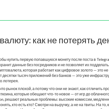
валюту: как не потерять де
тобы купить первую попавшуюся монету после поста в Telegr
хранит данные без посредников и не позволяет их подделать
иптовалюта, которая работает как цифровое золото
— это не
т десятки тысяч приложений без банков
— это уже инфрастру
о лотерея.
то рынок плохой, а потому что они не знают, как отличить п
ткоина, которые обещают что-то новое — от игр до облачно
lygon, решают реальные проблемы: высокие комиссии, медлен
онять, кто есть кто? Смотри на выручку, а не на твиты. На то, 