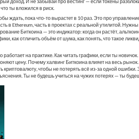
ый доход. И не забывай про вестинг — если токены разблокир
 что ты вложился в риск.
обы ждать, пока что-то вырастет в 10 раз. Это про управлен
асть в Ethereum, часть в проектах с реальной утилитой. Нужн
ование Биткоина — это индикатор: когда он растёт, альткои
афики, как отличить объём от шума, как понять, что такое ликв
то работает на практике. Как читать графики, если ты новичо
 гоняют цену. Почему халвинг Биткоина влияет на весь рынок.
ь криптовалюту, чтобы не потерять всё из-за одной ошибки.
снения. Ты не будешь учиться на чужих потерях — ты будешь