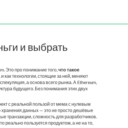
ньги и выбрать
am. Это про понимание того,
что такое
, и как технологии, стоящие за ней, меняют
 спекуляция, а основа всего рынка. А
Ethereum
,
ктура будущего. Без понимания этих двух
роект с реальной пользой от мема с нулевым
го хранения данных
— это не просто дешёвые
ные транзакции, сложность для разработчиков.
кто реально пользуется продуктом, а не на то,