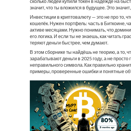
сколько людей купили токен в надежде на быстр
значит, что ты вложился в будущее. Это значит,
Инвестиции в криптовалюту — это не про то, чт
кошелёк. Нужен портфель: часть в Биткоине, ч
активе месяцами. Нужно понимать, что доминир
его логика. И если ты не знаешь, как читать гр
теряют деньги быстрее, чем думают.
В этом сборнике ты найдёшь не теорию, а то, ч
зарабатывают деньги в 2025 году, а не просто
неправильного символа. Как правильно хранит
примеры, проверенные ошибки и понятные объя