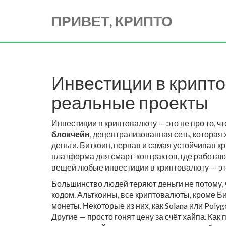
ПРИВЕТ, КРИПТО
Инвестиции в крипто
реальные проекты
Инвестиции в криптовалюту — это не про то, ч
блокчейн
,
децентрализованная сеть, которая 
деньги.
Биткоин
,
первая и самая устойчивая кр
платформа для смарт-контрактов, где работаю
вещей любые инвестиции в криптовалюту — эт
Большинство людей теряют деньги не потому, ч
кодом.
Альткоины
,
все криптовалюты, кроме Би
монеты. Некоторые из них, как Solana или Po
Другие — просто гонят цену за счёт хайпа. Как п