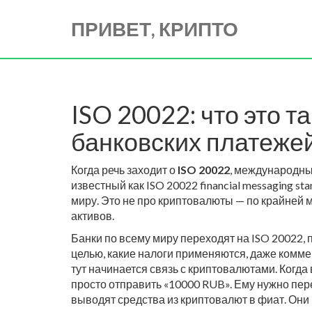
ПРИВЕТ, КРИПТО
ISO 20022: что это 
банковских платеже
Когда речь заходит о
ISO 20022
,
международный
известный как
ISO 20022 financial messaging st
миру.
Это не про криптовалюты — по крайней 
активов.
Банки по всему миру переходят на ISO 20022, 
целью, какие налоги применяются, даже комме
тут начинается связь с криптовалютами. Когда 
просто отправить «10000 RUB». Ему нужно пер
выводят средства из криптовалют в фиат. Они 