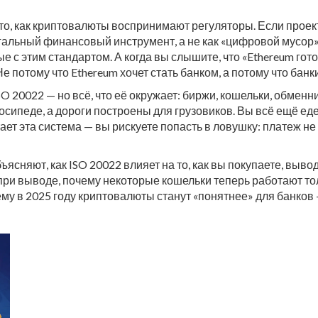
 то, как криптовалюты воспринимают регуляторы. Если проект
егальный финансовый инструмент, а не как «цифровой мусор
 с этим стандартом. А когда вы слышите, что «Ethereum гот
е потому что Ethereum хочет стать банком, а потому что банки
O 20022 — но всё, что её окружает: биржи, кошельки, обме
осипеде, а дороги построены для грузовиков. Вы всё ещё еде
тает эта система — вы рискуете попасть в ловушку: платеж н
ъясняют, как ISO 20022 влияет на то, как вы покупаете, выв
при выводе, почему некоторые кошельки теперь работают тол
му в 2025 году криптовалюты станут «понятнее» для банков — 