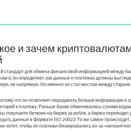
такое и зачем криптовалюта
й
 стандарт для обмена финансовой информацией между ба
andard
, он определяет, как данные о платежах должны выгляд
мере, не напрямую. Но именно он стал мостом между стары
потому что он позволяет передавать больше информации в од
нтарий к платежу. Раньше банки обменивались сухими кодами
вы покупаете биткоин на бирже за рубли, а биржа переводит 
едать данные в формате ISO 20022. То же самое происходит
не хотят, чтобы их платежи блокировались из-за «непонятног