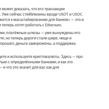
 может доказать, что его транзакции
». Уже сейчас стейблкоины вроде USDT и USDC
овится к масштабированию для банков» — это и
 теперь хотят работать с Ethereum.
нники, платёжные шлюзы — уже вынуждены его
те, но теперь дороги стали шире, чище и
е прошёл, деньги заморожены, а поддержка
одите и используете криптовалюты. Здесь — про
ько с определёнными банками, и как это
и что это значит для вас как для