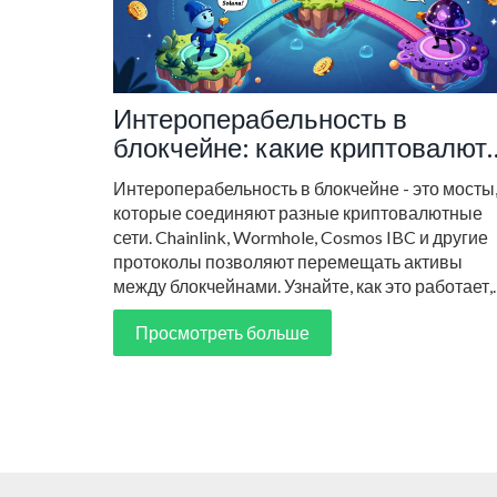
Интероперабельность в
блокчейне: какие криптовалют
и протоколы соединяют разные
Интероперабельность в блокчейне - это мосты
сети
которые соединяют разные криптовалютные
сети. Chainlink, Wormhole, Cosmos IBC и другие
протоколы позволяют перемещать активы
между блокчейнами. Узнайте, как это работает,
кто лидирует и какие риски есть.
Просмотреть больше