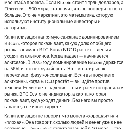
масштаба проекта
. Если Bitcoin стоит 1 трлн долларов, а
Ethereum — 500 млрд, это значит, что рынок верит в него
больше. Это не маркетинг, это математика, которую
используют институциональные инвесторы и
алгоритмы.
Капитализация напрямую связана с
доминированием
Bitcoin
,
которое показывает, какую долю от общего
рынка занимает BTC
. Когда BTC.D растёт — деньги
уходят из альткоинов. Когда падает — начинается
альтсезон. В 2025 году доминирование Bitcoin держится
на 58%, и это не случайность. Это сигнал: рынок
переживает фазу консолидации. Если вы покупаете
альткоины, когда BTC.D растёт — вы идёте против
течения. Если ждёте падения — вы играете по правилам
рынка.
BTC.D
,
это не индикатор, а карта, которая
показывает, куда уходят деньги
. Без него вы просто
гадаете, а не инвестируете.
Капитализация не говорит, что монета «хорошая» или
«плохая». Она говорит, сколько людей и денег уже в неё
вложились. Dogecoin с капитализацией в 10 млрд — это