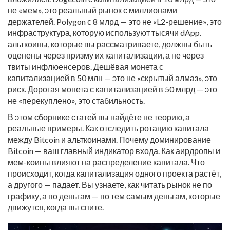
не «мем», это реальный рынок с миллионами
держателей. Polygon с 8 млрд — это не «L2-решение», это
инфраструктура, которую используют тысячи dApp.
альткоины
,
которые вы рассматриваете, должны быть
оценены через призму их капитализации, а не через
твиты инфлюенсеров
. Дешёвая монета с
капитализацией в 50 млн — это не «скрытый алмаз», это
риск. Дорогая монета с капитализацией в 50 млрд — это
не «перекуплено», это стабильность.
В этом сборнике статей вы найдёте не теорию, а
реальные примеры. Как отследить ротацию капитала
между Bitcoin и альткоинами. Почему доминирование
Bitcoin — ваш главный индикатор входа. Как аирдропы и
мем-коины влияют на распределение капитала. Что
происходит, когда капитализация одного проекта растёт,
а другого — падает. Вы узнаете, как читать рынок не по
графику, а по деньгам — по тем самым деньгам, которые
движутся, когда вы спите.