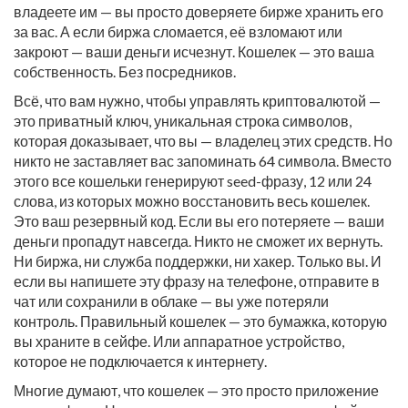
владеете им — вы просто доверяете бирже хранить его
за вас. А если биржа сломается, её взломают или
закроют — ваши деньги исчезнут. Кошелек — это ваша
собственность. Без посредников.
Всё, что вам нужно, чтобы управлять криптовалютой —
это
приватный ключ
,
уникальная строка символов,
которая доказывает, что вы — владелец этих средств
. Но
никто не заставляет вас запоминать 64 символа. Вместо
этого все кошельки генерируют
seed-фразу
,
12 или 24
слова, из которых можно восстановить весь кошелек
.
Это ваш резервный код. Если вы его потеряете — ваши
деньги пропадут навсегда. Никто не сможет их вернуть.
Ни биржа, ни служба поддержки, ни хакер. Только вы. И
если вы напишете эту фразу на телефоне, отправите в
чат или сохранили в облаке — вы уже потеряли
контроль. Правильный кошелек — это бумажка, которую
вы храните в сейфе. Или аппаратное устройство,
которое не подключается к интернету.
Многие думают, что кошелек — это просто приложение