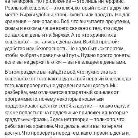
на телефоне. Но приложение — это лишь интерфейс.
Реальный кошелек — это ключ, который лежит в другом
месте. Биржи удобны, чтобы купить или продать. Но для
хранения — они опасны. Всё, что вы читаете про утечки,
скамы и взломы, чаще всего связано с тем, что люди
оставляли деньги на биржах. А те, кто хранил их в
кошельках — остались с деньгами. Выбор простой:
удобство или безопасность. Не надо быть экспертом,
чтобы выбрать правильный путь. Нужно просто понять:
если вы не держите ключ — вы не владеете деньгами.
В этом разделе вы найдёте всё, что нужно знать о
кошельках: от того, как создать свой первый кошелек, до
того, как проверить, не украден ли ваш доступ. Мы
разберём, чем отличается аппаратный кошелек от
программного, почему некоторые кошельки
поддерживают десятки сетей, а другие — только одну, и
как не попасться на поддельные приложения, которые
крадут seed-фразы. Здесь нет теории — только то, что
работает на практике. Что делать, если вы потеряли
доступ. Что проверить перед тем, как отправить деньги.