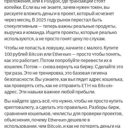
приложения, или к Polygon, где транзакции стоят
копейки. Если вы не знаете, зачем нужен токен, вы
рискуете вложить деньги в проект, который исчезнет
через месяц. В 2025 году рынок перестал быть
спекулятивным — теперь важны реальные продукты,
выручка и команда. Ищите проекты, которые реально
используются, а не просто гонят цену по слухам.
Чтобы не попасть в ловушку, начните с малого. Купите
100 рублей Bitcoin или Ethereum — просто чтобы понять,
как это работает. Потом попробуйте перевести их в
кошелек. Потом — снова вернуть на биржу. Сделайте это
три раза. Это не тренировка, это базовая гигиена
безопасности. Вы узнаете, как выглядит адрес кошелька,
как проверять сеть, как не отправить ETH на Bitcoin-
адрес. Эти навыки важнее любой прибыли.
Вы найдете здесь всё, что нужно, чтобы не просто купить
криптовалюту, а сделать это правильно. Разборы бирж,
сравнения кошельков, чеклисты для проверки проектов,
объяснения, почему Ethereum дешевле в
использовании, чем Bitcoin, и как не потерять деньги на