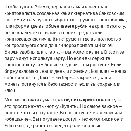
Чтобы купить
Bitcoin
,
первая и самая известная
криптовалюта, созданная как альтернатива банковским
системам
, вам нужно выбрать инструмент:
криптобиржа
,
платформа, где вы обмениваете рубли на криптовалюту,
но не владеете ключами от своих средств
или
криптокошелек
,
личный инструмент, где вы полностью
контролируете свои деньги через приватный ключ
.
Биржи удобны для старта — вы можете купить Bitcoin за
пару минут, используя карту. Но если вы держите
криптовалюту там больше недели — вы рискуете. Если
биржу взломают, ваши деньги исчезнут. Кошелек — ваша
собственность. Даже если биржа закроется, ваши
монеты останутся в безопасности, если вы сохранили
ключ.
Многие новички думают, что
купить криптовалюту
—
это просто нажать кнопку «Купить». Но самое важное —
понять, что вы покупаете. Вы не покупаете «волну» или
«обещание». Вы покупаете доступ к технологиям: к сети
Ethereum, где работают децентрализованные