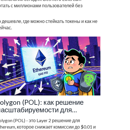
отать с миллионами пользователей без
 дешевле, где можно стейкать токены и как не
ейчас.
olygon (POL): как решение
асштабируемости для
thereum снижает комиссии и
olygon (POL) - это Layer 2 решение для
скоряет транзакции
thereum, которое снижает комиссии до $0.01 и