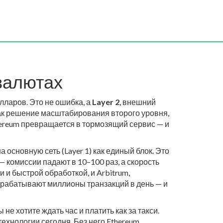
овалютах
олларов. Это не ошибка, а
Layer 2
,
внешний
ак
решение масштабирования второго уровня
,
hereum превращается в тормозящий сервис — и
а основную сеть (Layer 1) как единый блок. Это
— комиссии падают в 10–100 раз, а скорость
ами и быстрой обработкой
, и
Arbitrum
,
рабатывают миллионы транзакций в день — и
е хотите ждать час и платить как за такси.
технологии сегодня. Без него Ethereum