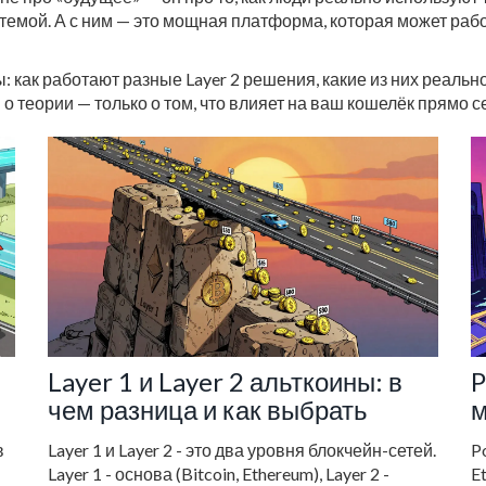
стемой. А с ним — это мощная платформа, которая может раб
 как работают разные Layer 2 решения, какие из них реально
о теории — только о том, что влияет на ваш кошелёк прямо с
Layer 1 и Layer 2 альткоины: в
P
чем разница и как выбрать
м
E
в
Layer 1 и Layer 2 - это два уровня блокчейн-сетей.
P
у
Layer 1 - основа (Bitcoin, Ethereum), Layer 2 -
E