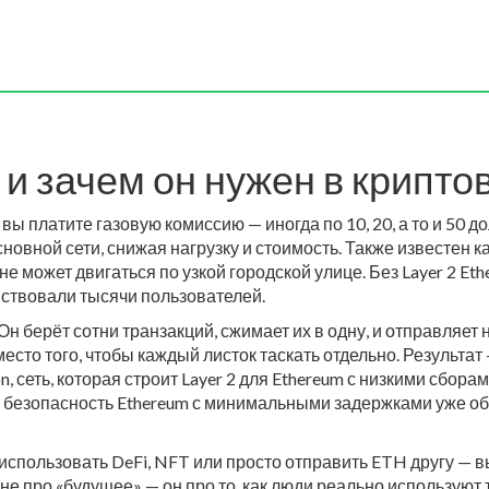
ое и зачем он нужен в крипт
вы платите газовую комиссию — иногда по 10, 20, а то и 50 д
новной сети, снижая нагрузку и стоимость
. Также известен к
не может двигаться по узкой городской улице.
Без Layer 2 Et
увствовали тысячи пользователей.
 Он берёт сотни транзакций, сжимает их в одну, и отправляет н
есто того, чтобы каждый листок таскать отдельно. Результат 
on
,
сеть, которая строит Layer 2 для Ethereum с низкими сбор
т безопасность Ethereum с минимальными задержками
уже об
спользовать DeFi, NFT или просто отправить ETH другу — вы н
не про «будущее» — он про то, как люди реально используют 