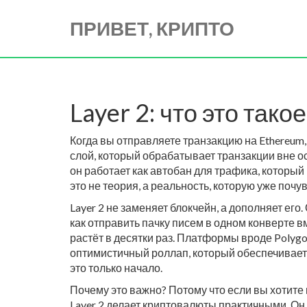
ПРИВЕТ, КРИПТО
Layer 2: что это так
Когда вы отправляете транзакцию на Ethereum, 
слой, который обрабатывает транзакции вне ос
он работает как автобан для трафика, который 
это не теория, а реальность, которую уже поч
Layer 2 не заменяет блокчейн, а дополняет его.
как отправить пачку писем в одном конверте вм
растёт в десятки раз. Платформы вроде
Polyg
оптимистичный роллап, который обеспечивае
это только начало.
Почему это важно? Потому что если вы хотите и
Layer 2 делает криптовалюты практичными. Он 