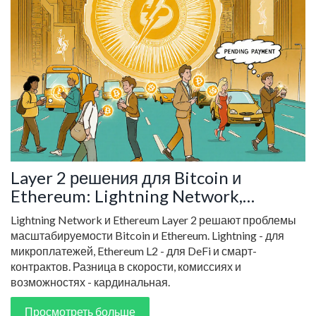
Layer 2 решения для Bitcoin и
Ethereum: Lightning Network,
Arbitrum и Optimism в 2025 году
Lightning Network и Ethereum Layer 2 решают проблемы
масштабируемости Bitcoin и Ethereum. Lightning - для
микроплатежей, Ethereum L2 - для DeFi и смарт-
контрактов. Разница в скорости, комиссиях и
возможностях - кардинальная.
Просмотреть больше