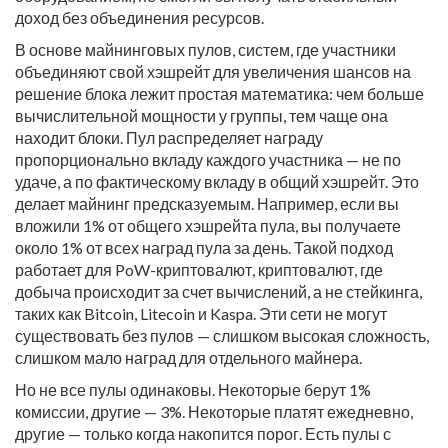
доход без объединения ресурсов.
В основе
майнинговых пулов
,
систем, где участники
объединяют свой хэшрейт для увеличения шансов на
решение блока
лежит простая математика: чем больше
вычислительной мощности у группы, тем чаще она
находит блоки. Пул распределяет награду
пропорционально вкладу каждого участника — не по
удаче, а по фактическому вкладу в общий хэшрейт. Это
делает майнинг предсказуемым. Например, если вы
вложили 1% от общего хэшрейта пула, вы получаете
около 1% от всех наград пула за день. Такой подход
работает для
PoW-криптовалют
,
криптовалют, где
добыча происходит за счет вычислений, а не стейкинга
,
таких как Bitcoin, Litecoin и Kaspa. Эти сети не могут
существовать без пулов — слишком высокая сложность,
слишком мало наград для отдельного майнера.
Но не все пулы одинаковы. Некоторые берут 1%
комиссии, другие — 3%. Некоторые платят ежедневно,
другие — только когда накопится порог. Есть пулы с