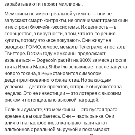
зарабатывают и теряют миллионы.
Мемкоины не имеют реальной утилиты — они не
запускают смарт-контракты, не оплачивают транзакции
и не строят блокчейн-экосистемы. Их ценность — в
сообществе, в вирусности, в том, что кто-то решил
купить, потому что «все покупают». Они живут на
эмоциях: FOMO, юморе, мемах в Телеграме и постах в
Твиттере. В 2025 году мемкоины продолжают
взрываться — Dogecoin растёт на 800% за месяц после
твита Илона Маска, Shiba Inu вспыхивает после запуска
нового токена, а Pepe становится символом
децентрализованного фанатства. Но за каждым
успехом — десятки проектов, которые обнуляются за
неделю. Это не инвестиции — это лотерея с высоким
риском и потенциально высокой наградой.
Если вы думаете, что мемкоины — это пустая трата
времени, вы ошибаетесь. Они — часть рынка. Они
влияют на настроение, откатывают капитал от
альткоинов с реальной выручкой и показывают,