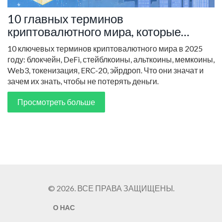
10 главных терминов
криптовалютного мира, которые
должен знать каждый в 2025 году
10 ключевых терминов криптовалютного мира в 2025
году: блокчейн, DeFi, стейблкоины, альткоины, мемкоины,
Web3, токенизация, ERC-20, эйрдроп. Что они значат и
зачем их знать, чтобы не потерять деньги.
Просмотреть больше
© 2026. ВСЕ ПРАВА ЗАЩИЩЕНЫ.
О НАС