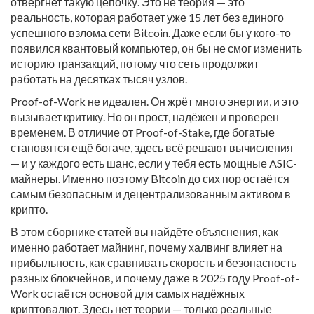
отвергнет такую цепочку. Это не теория — это
реальность, которая работает уже 15 лет без единого
успешного взлома сети Bitcoin. Даже если бы у кого-то
появился квантовый компьютер, он бы не смог изменить
историю транзакций, потому что сеть продолжит
работать на десятках тысяч узлов.
Proof-of-Work не идеален. Он жрёт много энергии, и это
вызывает критику. Но он прост, надёжен и проверен
временем. В отличие от Proof-of-Stake, где богатые
становятся ещё богаче, здесь всё решают вычисления
— и у каждого есть шанс, если у тебя есть мощные ASIC-
майнеры. Именно поэтому Bitcoin до сих пор остаётся
самым безопасным и децентрализованным активом в
крипто.
В этом сборнике статей вы найдёте объяснения, как
именно работает майнинг, почему халвинг влияет на
прибыльность, как сравнивать скорость и безопасность
разных блокчейнов, и почему даже в 2025 году Proof-of-
Work остаётся основой для самых надёжных
криптовалют. Здесь нет теории — только реальные