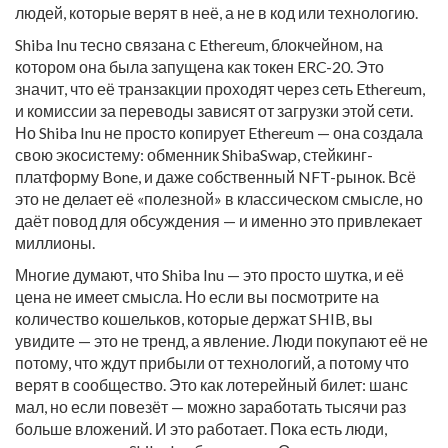
людей, которые верят в неё, а не в код или технологию.
Shiba Inu тесно связана с
Ethereum
,
блокчейном, на
котором она была запущена как токен ERC-20
. Это
значит, что её транзакции проходят через сеть Ethereum,
и комиссии за переводы зависят от загрузки этой сети.
Но Shiba Inu не просто копирует Ethereum — она создала
свою экосистему: обменник ShibaSwap, стейкинг-
платформу Bone, и даже собственный NFT-рынок. Всё
это не делает её «полезной» в классическом смысле, но
даёт повод для обсуждения — и именно это привлекает
миллионы.
Многие думают, что Shiba Inu — это просто шутка, и её
цена не имеет смысла. Но если вы посмотрите на
количество кошельков, которые держат SHIB, вы
увидите — это не тренд, а явление. Люди покупают её не
потому, что ждут прибыли от технологий, а потому что
верят в сообщество. Это как лотерейный билет: шанс
мал, но если повезёт — можно заработать тысячи раз
больше вложений. И это работает. Пока есть люди,