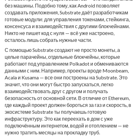
без машины.
Подобно тому, как Android позволяет
создавать приложения, Substrate даёт разработчикам
готовые модули: для управления токенами, стейкинга,
консенсуса и взаимодействия с другими блокчейнами.
Никто не пишет код с нуля — всё уже настроено,
осталось лишь собрать нужные части.
С помощью Substrate создают не просто монеты, а
целые
парачейны
,
отдельные блокчейны, которые
работают под управлением Polkadot и обмениваются
данными с ним
. Например, проекты вроде Moonbeam,
Acala и Kusama — все они построены на Substrate. Это
значит, что они могут быстро запускаться, легко
взаимодействовать друг с другом и получать
безопасность от основной сети. В отличие от Ethereum,
где каждый проект должен бороться за газ и скорость, в
экосистеме Substrate ты получаешь готовую
инфраструктуру. Это как переехать в дом с уже
подключённым интернетом, водой и отоплением — не
нужно тратить месяцы на прокладку труб.