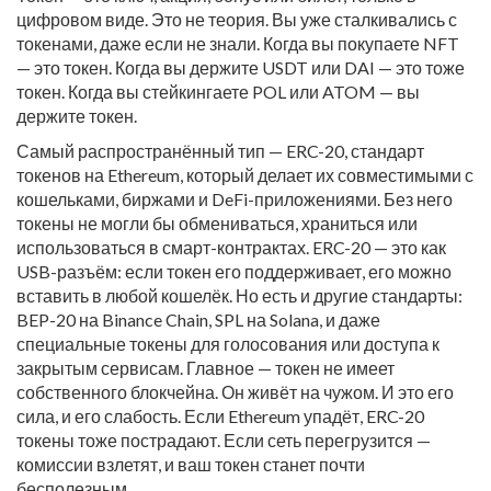
цифровом виде.
Это не теория. Вы уже сталкивались с
токенами, даже если не знали. Когда вы покупаете NFT
— это токен. Когда вы держите USDT или DAI — это тоже
токен. Когда вы стейкингаете POL или ATOM — вы
держите токен.
Самый распространённый тип —
ERC-20
,
стандарт
токенов на Ethereum, который делает их совместимыми с
кошельками, биржами и DeFi-приложениями
. Без него
токены не могли бы обмениваться, храниться или
использоваться в смарт-контрактах. ERC-20 — это как
USB-разъём: если токен его поддерживает, его можно
вставить в любой кошелёк. Но есть и другие стандарты:
BEP-20 на Binance Chain, SPL на Solana, и даже
специальные токены для голосования или доступа к
закрытым сервисам. Главное — токен не имеет
собственного блокчейна. Он живёт на чужом. И это его
сила, и его слабость. Если Ethereum упадёт, ERC-20
токены тоже пострадают. Если сеть перегрузится —
комиссии взлетят, и ваш токен станет почти
бесполезным.