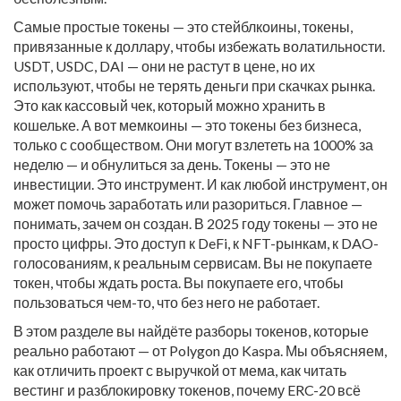
Самые простые токены — это
стейблкоины
,
токены,
привязанные к доллару, чтобы избежать волатильности
.
USDT, USDC, DAI — они не растут в цене, но их
используют, чтобы не терять деньги при скачках рынка.
Это как кассовый чек, который можно хранить в
кошельке. А вот мемкоины — это токены без бизнеса,
только с сообществом. Они могут взлететь на 1000% за
неделю — и обнулиться за день. Токены — это не
инвестиции. Это инструмент. И как любой инструмент, он
может помочь заработать или разориться. Главное —
понимать, зачем он создан. В 2025 году токены — это не
просто цифры. Это доступ к DeFi, к NFT-рынкам, к DAO-
голосованиям, к реальным сервисам. Вы не покупаете
токен, чтобы ждать роста. Вы покупаете его, чтобы
пользоваться чем-то, что без него не работает.
В этом разделе вы найдёте разборы токенов, которые
реально работают — от Polygon до Kaspa. Мы объясняем,
как отличить проект с выручкой от мема, как читать
вестинг и разблокировку токенов, почему ERC-20 всё