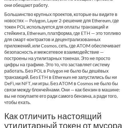
они обещают работу.
Большинство крупных проектов, которые вы видите в
новостях —
Polygon
,
Layer 2-решение для Ethereum, где
токен POL используется для оплаты транзакций и
стейкинга
,
Ethereum
,
платформа, где ETH — это топливо
для смарт-контрактов и децентрализованных
приложений
, или
Cosmos
,
сеть, где ATOM обеспечивает
безопасность и межсетевое взаимодействие
—
построены на утилитарных токенах. Это не просто
цифры на графике. Это то, что заставляет систему
работать. Без POL в Polygon не было бы дешёвых
транзакций. Без ETH в Ethereum не запустились бы ни
DeFi, ни NFT, ни игры. Без ATOM в Cosmos не было бы
связи между блокчейнами. Они — как бензин в машине:
вы не покупаете его ради самого бензина, а ради того,
чтобы ехать.
Как отличить настоящий
утилитарный токен от мусора