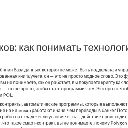
ов: как понимать технолог
ённая база данных, которая не может быть подделана и упра
ованная книга учёта
, он
— это не просто модное слово. Это фу
ы не понимаете, как он работает, вы покупаете крипту как л
 — это не про то, чтобы стать программистом. Это про то, чт
и POL.
-контракты
,
автоматические программы, которые выполняют 
вие
на Ethereum работают иначе, чем переводы в банке? Потом
 робот на складе: если условие есть — действие происходит. Э
что такое смарт-контракт, вы не понимаете, почему Polygon с