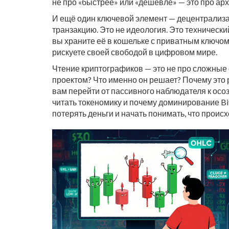
не про «быстрее» или «дешевле» — это про арх
И ещё один ключевой элемент —
децентрализ
транзакцию
. Это не идеология. Это техническ
вы храните её в кошельке с приватным ключом 
рискуете своей свободой в цифровом мире.
Чтение криптографиков — это не про сложные ф
проектом? Что именно он решает? Почему это ра
вам перейти от пассивного наблюдателя к осозн
читать токеномику и почему доминирование Bitc
потерять деньги и начать понимать, что происх