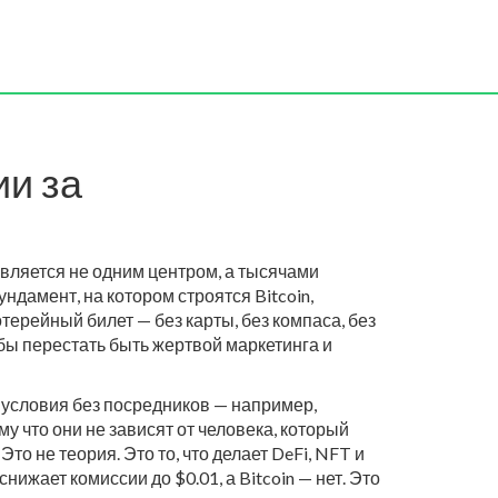
ии за
вляется не одним центром, а тысячами
ндамент, на котором строятся Bitcoin,
отерейный билет — без карты, без компаса, без
обы перестать быть жертвой маркетинга и
условия без посредников — например,
у что они не зависят от человека, который
то не теория. Это то, что делает DeFi, NFT и
нижает комиссии до $0.01, а Bitcoin — нет. Это