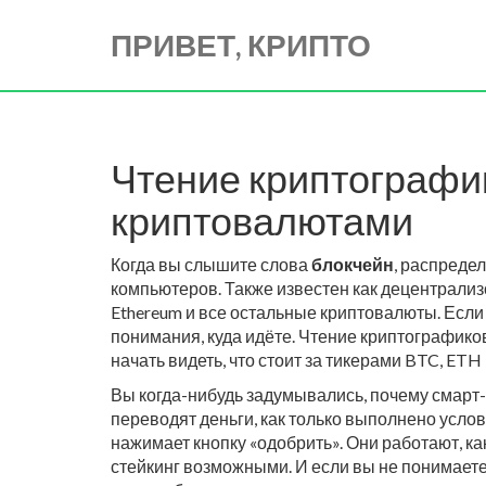
ПРИВЕТ, КРИПТО
Чтение криптографик
криптовалютами
Когда вы слышите слова
блокчейн
,
распредел
компьютеров
. Также известен как
децентрализ
Ethereum и все остальные криптовалюты. Если в
понимания, куда идёте. Чтение криптографиков
начать видеть, что стоит за тикерами BTC, ETH 
Вы когда-нибудь задумывались, почему
смарт
переводят деньги, как только выполнено усло
нажимает кнопку «одобрить». Они работают, как
стейкинг возможными. И если вы не понимаете, 