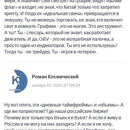
мире. А новички? Они смотрят на график, видят «бычий
флаг» и входят, не зная, что Китай только что запретил
крипту. И тогда их «идеальная свеча» превращается в
ловушку. Ты не можешь торговать, не зная, кто включил
свет в комнате. Графики - это не магия. Это инструмент.
А ты? Ты - слесарь, который не знает, как работает
двигатель. И да, OBV - это не волшебная палочка, а
просто один из индикаторов. Ты его не используешь?
Тогда ты - не трейдер. Ты - игрок в лотерею.
Роман Космический
ноября 19, 2025 AT 04:24
Ну вот опять эти «дневные таймфреймы» и «объемы». А
где же патриотизм? Где наши российские биржи?
Почему все только про Binance и Bybit? А если я живу в
России и не могу на них заходить? А если я не хочу,