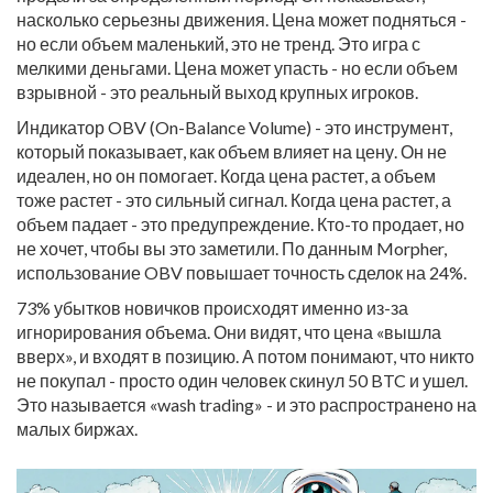
насколько серьезны движения. Цена может подняться -
но если объем маленький, это не тренд. Это игра с
мелкими деньгами. Цена может упасть - но если объем
взрывной - это реальный выход крупных игроков.
Индикатор OBV (On-Balance Volume) - это инструмент,
который показывает, как объем влияет на цену. Он не
идеален, но он помогает. Когда цена растет, а объем
тоже растет - это сильный сигнал. Когда цена растет, а
объем падает - это предупреждение. Кто-то продает, но
не хочет, чтобы вы это заметили. По данным Morpher,
использование OBV повышает точность сделок на 24%.
73% убытков новичков происходят именно из-за
игнорирования объема. Они видят, что цена «вышла
вверх», и входят в позицию. А потом понимают, что никто
не покупал - просто один человек скинул 50 BTC и ушел.
Это называется «wash trading» - и это распространено на
малых биржах.