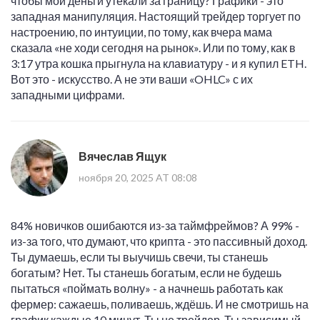
чтобы мои деньги утекали за границу? Графики - это
западная манипуляция. Настоящий трейдер торгует по
настроению, по интуиции, по тому, как вчера мама
сказала «не ходи сегодня на рынок». Или по тому, как в
3:17 утра кошка прыгнула на клавиатуру - и я купил ETH.
Вот это - искусство. А не эти ваши «OHLC» с их
западными цифрами.
Вячеслав Ящук
ноября 20, 2025 AT 08:08
84% новичков ошибаются из-за таймфреймов? А 99% -
из-за того, что думают, что крипта - это пассивный доход.
Ты думаешь, если ты выучишь свечи, ты станешь
богатым? Нет. Ты станешь богатым, если не будешь
пытаться «поймать волну» - а начнешь работать как
фермер: сажаешь, поливаешь, ждёшь. И не смотришь на
график каждые 10 минут. Ты не трейдер. Ты зависимый.