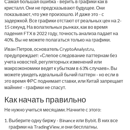
Самая большая ошибка - верить в графики как в
кристалл. Они не предсказывают будущее. Они
показывают, что уже произошло. И даже это - с
задержкой. Все графики отстают от реальных цен на 2-
15 секунд. На волатильных рынках, как во время
падения FTX в 2022 году, точность анализа падает на
40%. Вы не можете полагаться только на графики.
Иван Петров, основатель CryptoAnalyst.ru,
предупреждает: «Слепое следование паттернам без
учета новостей, регуляторных изменений или
макроэкономики ведет к убыткам в 63% случаев». Вы
можете увидеть идеальный бычий паттерн - но если в
это время ФРС поднимает ставки, или Китай запрещает
майнинг - графики не спасут.
Как начать правильно
Не нужно учиться месяцами. Начните с этого:
Выберите одну биржу - Binance или Bybit. В них все
графики на TradingView, и они бесплатны.