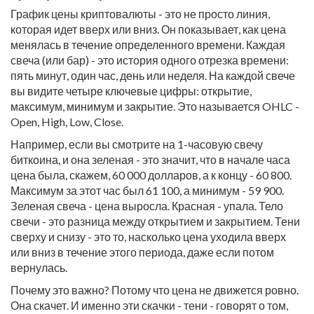
График цены криптовалюты - это не просто линия,
которая идет вверх или вниз. Он показывает, как цена
менялась в течение определенного времени. Каждая
свеча (или бар) - это история одного отрезка времени:
пять минут, один час, день или неделя. На каждой свече
вы видите четыре ключевые цифры: открытие,
максимум, минимум и закрытие. Это называется OHLC -
Open, High, Low, Close.
Например, если вы смотрите на 1-часовую свечу
биткоина, и она зеленая - это значит, что в начале часа
цена была, скажем, 60 000 долларов, а к концу - 60 800.
Максимум за этот час был 61 100, а минимум - 59 900.
Зеленая свеча - цена выросла. Красная - упала. Тело
свечи - это разница между открытием и закрытием. Тени
сверху и снизу - это то, насколько цена уходила вверх
или вниз в течение этого периода, даже если потом
вернулась.
Почему это важно? Потому что цена не движется ровно.
Она скачет. И именно эти скачки - тени - говорят о том,