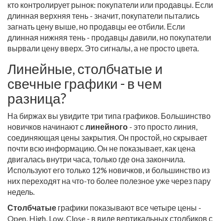
кто контролирует рынок: покупатели или продавцы. Если
длинная верхняя тень - значит, покупатели пытались
загнать цену выше, но продавцы ее отбили. Если
длинная нижняя тень - продавцы давили, но покупатели
вырвали цену вверх. Это сигналы, а не просто цвета.
Линейные, столбчатые и
свечные графики - в чем
разница?
На биржах вы увидите три типа графиков. Большинство
новичков начинают с
линейного
- это просто линия,
соединяющая цены закрытия. Он простой, но скрывает
почти всю информацию. Он не показывает, как цена
двигалась внутри часа, только где она закончила.
Используют его только 12% новичков, и большинство из
них переходят на что-то более полезное уже через пару
недель.
Столбчатые
графики показывают все четыре цены -
Open, High, Low, Close - в виде вертикальных столбиков с