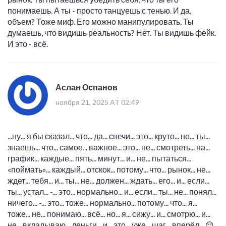
понимаешь. А ты - просто танцуешь с тенью. И да,
объем? Тоже миф. Его можно манипулировать. Ты
думаешь, что видишь реальность? Нет. Ты видишь фейк.
И это - всё.
Аслан Оспанов
ноября 21, 2025 AT 02:49
...ну... я бы сказал... что... да... свечи... это... круто... но... ты...
знаешь... что... самое... важное... это... не... смотреть... на...
график... каждые... пять... минут... и... не... пытаться...
«поймать»... каждый... отскок... потому... что... рынок... не...
ждет... тебя... и... ты... не... должен... ждать... его... и... если...
ты... устал... -... это... нормально... и... если... ты... не... понял...
ничего... -... это... тоже... нормально... потому... что... я...
тоже... не... понимаю... всё... но... я... сижу... и... смотрю... и...
не... вкладываю... деньги... и... это... уже... шаг... вперёд... 😌