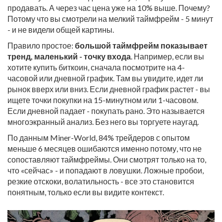
продавать. А через час цена уже на 10% выше. Почему?
Потому что вы смотрели на мелкий таймфрейм - 5 минут
- и не видели общей картины.
Правило простое:
большой таймфрейм показывает
тренд, маленький - точку входа
. Например, если вы
хотите купить биткоин, сначала посмотрите на 4-
часовой или дневной график. Там вы увидите, идет ли
рынок вверх или вниз. Если дневной график растет - вы
ищете точки покупки на 15-минутном или 1-часовом.
Если дневной падает - покупать рано. Это называется
многоэкранный анализ. Без него вы торгуете наугад.
По данным Miner-World, 84% трейдеров с опытом
меньше 6 месяцев ошибаются именно потому, что не
сопоставляют таймфреймы. Они смотрят только на то,
что «сейчас» - и попадают в ловушки. Ложные пробои,
резкие отскоки, волатильность - все это становится
понятным, только если вы видите контекст.