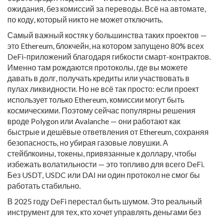
ожидания, без комиссий за переводы. Всё на автомате,
по коду, который никто не может отключить.
Самый важный костяк у большинства таких проектов —
это
Ethereum
,
блокчейн, на котором запущено 80% всех
DeFi-приложений благодаря гибкости смарт-контрактов
.
Именно там рождаются протоколы, где вы можете
давать в долг, получать кредиты или участвовать в
пулах ликвидности. Но не всё так просто: если проект
использует только Ethereum, комиссии могут быть
космическими. Поэтому сейчас популярны решения
вроде Polygon или Avalanche — они работают как
быстрые и дешёвые ответвления от Ethereum, сохраняя
безопасность, но убирая газовые ловушки. А
стейблкоины
,
токены, привязанные к доллару, чтобы
избежать волатильности
— это топливо для всего DeFi.
Без USDT, USDC или DAI ни один протокол не смог бы
работать стабильно.
В 2025 году DeFi перестал быть шумом. Это реальный
инструмент для тех, кто хочет управлять деньгами без