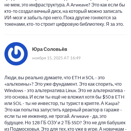
не мем, это инфраструктура. А Arweave? Это как если бы
кто-то создал вечный диск, на который можно записать
ИИ-мозг и забыть про него. Пока другие гоняются за
токенами, кто-то строит цифровую библиотеку. Я за это.
Юра Соловьёв
ноября 15, 2025 AT 16:49
Люди, вы реально думаете, что ETH и SOL - это
«альткоины»? Это уже фундамент. Это как спорить, что
Windows - это альтернатива Linux. Это не альтернатива -
это основа. И если ты ещё не вложил хотя бы $50 в ETH
или SOL - ты не инвестор, ты турист в крипте. А Kaspa?
Это как попытка запустить ядерный реактор в гараже -
если ты не инженер, не трогай. Arweave - да, это
будущее. Но 128 ГБ ОЗУ и 2 ТБ SSD? Это не для бабушек
из Подмосковья. Это для тех, кто уже в игре. А новичкам -