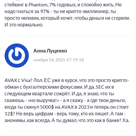
стейкинг в Phantom, 7% годовых, и спокойно жить. Не
надо гнаться за 97% - ты не крипто-миллионер, ты
просто человек, который хочет, чтобы деньги не сгорели.
И это нормально.
Анна Луценко
ноября 16, 2025 AT 19:18
AVAX с Visa? Лол. ЕС уже в курсе, что это просто крипто-
обман с бухгалтерскими фокусами. И да, SEC их в
следующем квартале сожрёт. И да, я знаю, что ты
скажешь - «но выручка!» - а я скажу - а где твои деньги,
когда ты скинул 5000$ на AVAX в 2023 и теперь он стоит
12$? Не верь цифрам - верь тому, кто их пишет. А там -
анонимы, как всегда. А ты думал, что это как в банке? Ха.