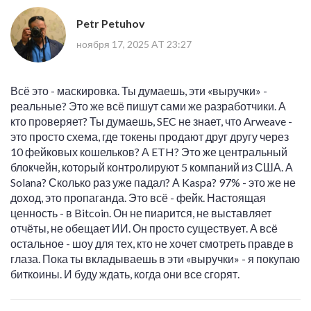
Petr Petuhov
ноября 17, 2025 AT 23:27
Всё это - маскировка. Ты думаешь, эти «выручки» -
реальные? Это же всё пишут сами же разработчики. А
кто проверяет? Ты думаешь, SEC не знает, что Arweave -
это просто схема, где токены продают друг другу через
10 фейковых кошельков? А ETH? Это же центральный
блокчейн, который контролируют 5 компаний из США. А
Solana? Сколько раз уже падал? А Kaspa? 97% - это же не
доход, это пропаганда. Это всё - фейк. Настоящая
ценность - в Bitcoin. Он не пиарится, не выставляет
отчёты, не обещает ИИ. Он просто существует. А всё
остальное - шоу для тех, кто не хочет смотреть правде в
глаза. Пока ты вкладываешь в эти «выручки» - я покупаю
биткоины. И буду ждать, когда они все сгорят.