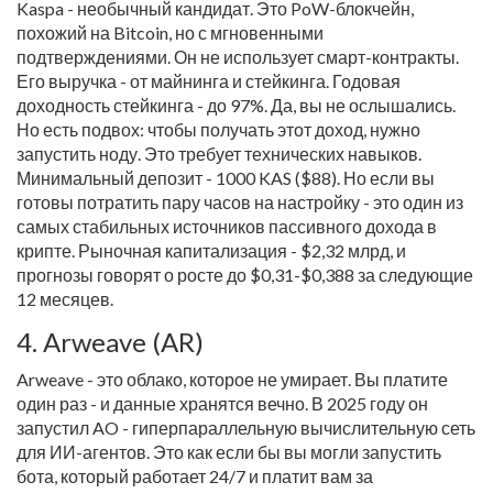
Kaspa - необычный кандидат. Это PoW-блокчейн,
похожий на Bitcoin, но с мгновенными
подтверждениями. Он не использует смарт-контракты.
Его выручка - от майнинга и стейкинга. Годовая
доходность стейкинга - до 97%. Да, вы не ослышались.
Но есть подвох: чтобы получать этот доход, нужно
запустить ноду. Это требует технических навыков.
Минимальный депозит - 1000 KAS ($88). Но если вы
готовы потратить пару часов на настройку - это один из
самых стабильных источников пассивного дохода в
крипте. Рыночная капитализация - $2,32 млрд, и
прогнозы говорят о росте до $0,31-$0,388 за следующие
12 месяцев.
4. Arweave (AR)
Arweave - это облако, которое не умирает. Вы платите
один раз - и данные хранятся вечно. В 2025 году он
запустил AO - гиперпараллельную вычислительную сеть
для ИИ-агентов. Это как если бы вы могли запустить
бота, который работает 24/7 и платит вам за