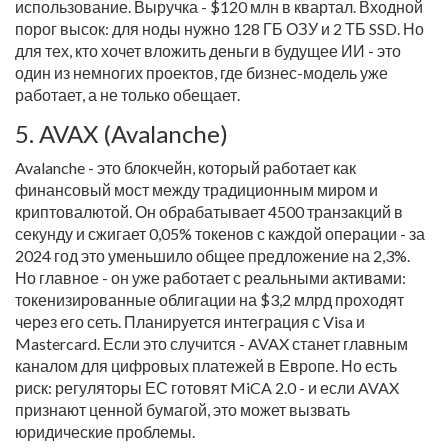
использование. Выручка - $120 млн в квартал. Входной
порог высок: для ноды нужно 128 ГБ ОЗУ и 2 ТБ SSD. Но
для тех, кто хочет вложить деньги в будущее ИИ - это
один из немногих проектов, где бизнес-модель уже
работает, а не только обещает.
5. AVAX (Avalanche)
Avalanche - это блокчейн, который работает как
финансовый мост между традиционным миром и
криптовалютой. Он обрабатывает 4500 транзакций в
секунду и сжигает 0,05% токенов с каждой операции - за
2024 год это уменьшило общее предложение на 2,3%.
Но главное - он уже работает с реальными активами:
токенизированные облигации на $3,2 млрд проходят
через его сеть. Планируется интеграция с Visa и
Mastercard. Если это случится - AVAX станет главным
каналом для цифровых платежей в Европе. Но есть
риск: регуляторы ЕС готовят MiCA 2.0 - и если AVAX
признают ценной бумагой, это может вызвать
юридические проблемы.