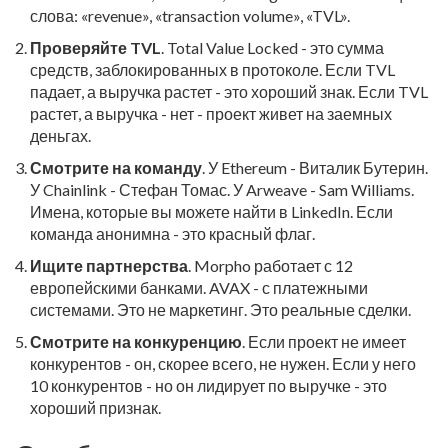
слова: «revenue», «transaction volume», «TVL».
Проверяйте TVL
. Total Value Locked - это сумма
средств, заблокированных в протоколе. Если TVL
падает, а выручка растет - это хороший знак. Если TVL
растет, а выручка - нет - проект живет на заемных
деньгах.
Смотрите на команду
. У Ethereum - Виталик Бутерин.
У Chainlink - Стефан Томас. У Arweave - Sam Williams.
Имена, которые вы можете найти в LinkedIn. Если
команда анонимна - это красный флаг.
Ищите партнерства
. Morpho работает с 12
европейскими банками. AVAX - с платежными
системами. Это не маркетинг. Это реальные сделки.
Смотрите на конкуренцию
. Если проект не имеет
конкурентов - он, скорее всего, не нужен. Если у него
10 конкурентов - но он лидирует по выручке - это
хороший признак.