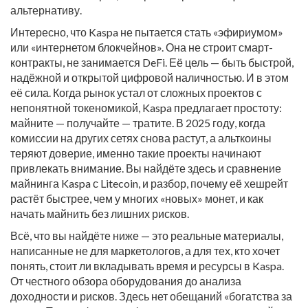
альтернативу.
Интересно, что Kaspa не пытается стать «эфириумом»
или «интернетом блокчейнов». Она не строит смарт-
контракты, не занимается DeFi. Её цель — быть быстрой,
надёжной и открытой цифровой наличностью. И в этом
её сила. Когда рынок устал от сложных проектов с
непонятной токеномикой, Kaspa предлагает простоту:
майните — получайте — тратите. В 2025 году, когда
комиссии на других сетях снова растут, а альткоины
теряют доверие, именно такие проекты начинают
привлекать внимание. Вы найдёте здесь и сравнение
майнинга Kaspa с Litecoin, и разбор, почему её хешрейт
растёт быстрее, чем у многих «новых» монет, и как
начать майнить без лишних рисков.
Всё, что вы найдёте ниже — это реальные материалы,
написанные не для маркетологов, а для тех, кто хочет
понять, стоит ли вкладывать время и ресурсы в Kaspa.
От честного обзора оборудования до анализа
доходности и рисков. Здесь нет обещаний «богатства за