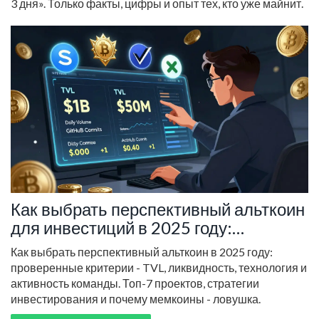
3 дня». Только факты, цифры и опыт тех, кто уже майнит.
Как выбрать перспективный альткоин
для инвестиций в 2025 году:
проверенные критерии и топ-7
Как выбрать перспективный альткоин в 2025 году:
проектов
проверенные критерии - TVL, ликвидность, технология и
активность команды. Топ-7 проектов, стратегии
инвестирования и почему мемкоины - ловушка.