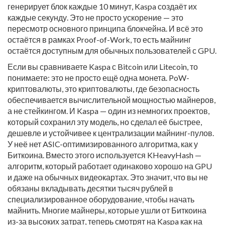
генерирует блок каждые 10 минут, Kaspa создаёт их
каждые секунду. Это не просто ускорение — это
пересмотр основного принципа блокчейна. И всё это
остаётся в рамках Proof-of-Work, то есть майнинг
остаётся доступным для обычных пользователей с GPU.
Если вы сравниваете Kaspa с Bitcoin или Litecoin, то
понимаете: это не просто ещё одна монета.
PoW-
криптовалюты
,
это криптовалюты, где безопасность
обеспечивается вычислительной мощностью майнеров,
а не стейкингом
. И Kaspa — один из немногих проектов,
который сохранил эту модель, но сделал её быстрее,
дешевле и устойчивее к централизации майнинг-пулов.
У неё нет ASIC-оптимизированного алгоритма, как у
Биткоина. Вместо этого используется KHeavyHash —
алгоритм, который работает одинаково хорошо на GPU
и даже на обычных видеокартах. Это значит, что вы не
обязаны вкладывать десятки тысяч рублей в
специализированное оборудование, чтобы начать
майнить. Многие майнеры, которые ушли от Биткоина
из-за высоких затрат, теперь смотрят на Kaspa как на