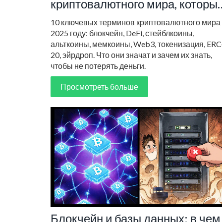
криптовалютного мира, которы
должен знать каждый в 2025
10 ключевых терминов криптовалютного мира
году
2025 году: блокчейн, DeFi, стейблкоины,
альткоины, мемкоины, Web3, токенизация, ERC
20, эйрдроп. Что они значат и зачем их знать,
чтобы не потерять деньги.
Просмотреть больше
Блокчейн и базы данных: в чем