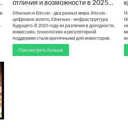
е
отличия и возможности в 2025
к
году
с
 в
Ethereum и Bitcoin - два разных мира. Bitcoin -
Н
цифровое золото, Ethereum - инфраструктура
0
-
будущего. В 2025 году их различия в доходности,
н
комиссиях, технологиях и регуляторной
м
поддержке стали критичными для инвесторов.
в
Просмотреть больше