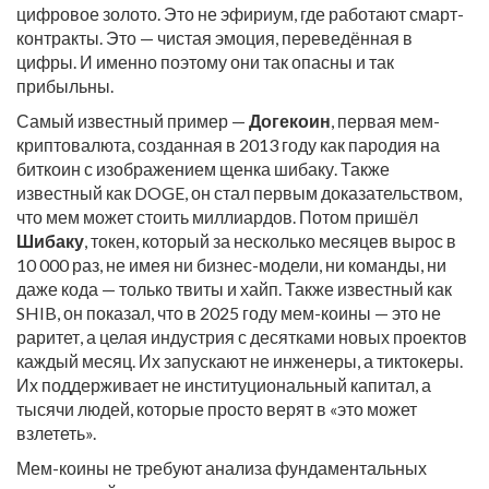
цифровое золото. Это не эфириум, где работают смарт-
контракты. Это — чистая эмоция, переведённая в
цифры. И именно поэтому они так опасны и так
прибыльны.
Самый известный пример —
Догекоин
,
первая мем-
криптовалюта, созданная в 2013 году как пародия на
биткоин с изображением щенка шибаку
. Также
известный как
DOGE
, он стал первым доказательством,
что мем может стоить миллиардов. Потом пришёл
Шибаку
,
токен, который за несколько месяцев вырос в
10 000 раз, не имея ни бизнес-модели, ни команды, ни
даже кода — только твиты и хайп
. Также известный как
SHIB
, он показал, что в 2025 году мем-коины — это не
раритет, а целая индустрия с десятками новых проектов
каждый месяц.
Их запускают не инженеры, а тиктокеры.
Их поддерживает не институциональный капитал, а
тысячи людей, которые просто верят в «это может
взлететь».
Мем-коины не требуют анализа фундаментальных