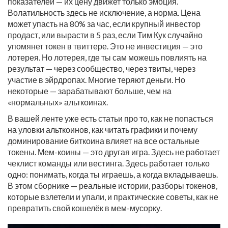
показателей — их цену движет только эмоция.
Волатильность здесь не исключение, а норма. Цена
может упасть на 80% за час, если крупный инвестор
продаст, или вырасти в 5 раз, если Тим Кук случайно
упомянет токен в твиттере. Это не инвестиция — это
лотерея. Но лотерея, где ты сам можешь повлиять на
результат — через сообщество, через твиты, через
участие в эйрдропах. Многие теряют деньги. Но
некоторые — зарабатывают больше, чем на
«нормальных» альткоинах.
В вашей ленте уже есть статьи про то, как не попасться
на уловки альткоинов, как читать графики и почему
доминирование биткоина влияет на все остальные
токены. Мем-коины — это другая игра. Здесь не работает
чеклист команды или вестинга. Здесь работает только
одно: понимать, когда ты играешь, а когда вкладываешь.
В этом сборнике — реальные истории, разборы токенов,
которые взлетели и упали, и практические советы, как не
превратить свой кошелёк в мем-мусорку.