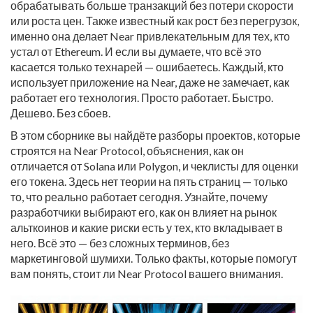
обрабатывать больше транзакций без потери скорости
или роста цен
. Также известный как
рост без перегрузок
,
именно она делает Near привлекательным для тех, кто
устал от Ethereum.
И если вы думаете, что всё это
касается только технарей — ошибаетесь. Каждый, кто
использует приложение на Near, даже не замечает, как
работает его технология. Просто работает. Быстро.
Дешево. Без сбоев.
В этом сборнике вы найдёте разборы проектов, которые
строятся на Near Protocol, объяснения, как он
отличается от Solana или Polygon, и чеклисты для оценки
его токена. Здесь нет теории на пять страниц — только
то, что реально работает сегодня. Узнайте, почему
разработчики выбирают его, как он влияет на рынок
альткоинов и какие риски есть у тех, кто вкладывает в
него. Всё это — без сложных терминов, без
маркетинговой шумихи. Только факты, которые помогут
вам понять, стоит ли Near Protocol вашего внимания.