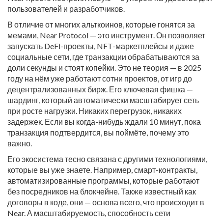
пользователей и разработчиков.
В отличие от многих альткоинов, которые гонятся за
мемами, Near Protocol — это инструмент. Он позволяет
запускать DeFi-проекты, NFT-маркетплейсы и даже
социальные сети, где транзакции обрабатываются за
доли секунды и стоят копейки. Это не теория — в 2025
году на нём уже работают сотни проектов, от игр до
децентрализованных бирж. Его ключевая фишка —
шардинг, который автоматически масштабирует сеть
при росте нагрузки. Никаких перегрузок, никаких
задержек. Если вы когда-нибудь ждали 10 минут, пока
транзакция подтвердится, вы поймёте, почему это
важно.
Его экосистема тесно связана с другими технологиями,
которые вы уже знаете. Например,
смарт-контракты
,
автоматизированные программы, которые работают
без посредников на блокчейне
. Также известный как
договоры в коде
, они — основа всего, что происходит в
Near. А
масштабируемость
,
способность сети