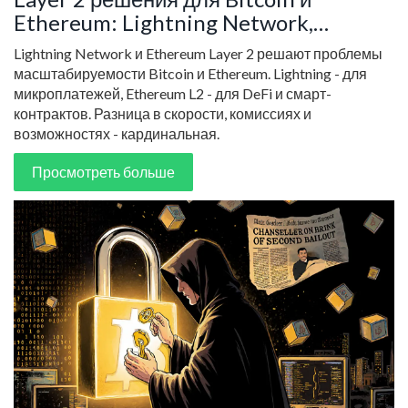
Ethereum: Lightning Network,
Arbitrum и Optimism в 2025 году
Lightning Network и Ethereum Layer 2 решают проблемы
масштабируемости Bitcoin и Ethereum. Lightning - для
микроплатежей, Ethereum L2 - для DeFi и смарт-
контрактов. Разница в скорости, комиссиях и
возможностях - кардинальная.
Просмотреть больше