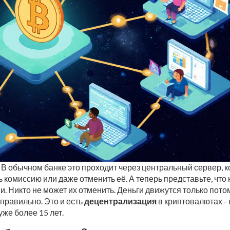
. В обычном банке это проходит через центральный сервер, 
 комиссию или даже отменить её. А теперь представьте, что 
и. Никто не может их отменить. Деньги движутся только потом
 правильно. Это и есть
децентрализация
в криптовалютах - 
уже более 15 лет.