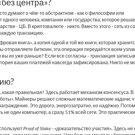
«без центра»?
сто думают о чём-то абстрактном - как о философии или
т одного человека, компании или государства, которое решает
дарстве - ЦБ. В криптовалюте - никто. Вместо этого - сеть из с
каждую транзакцию.
фровая книга», а копия одной и той же книги, которая хранитс
вы отправляете биткоин, эта операция передаётся всем узла
ли вы их уже раньше? Если все согласны - транзакция записы
 история ваших платежей навсегда зафиксирована. Никто не м
сию?
ь, какая правильная? Здесь работает механизм консенсуса. В
работы». Майнеры решают сложные математические задачи, 
награждение. Это дорого, энергозатратно, но надёжно. Потом
 не один компьютер, а сразу 51% всей сети. Это практически
используют
Proof of Stake
- «доказательство участия». Здесь не
руют» свои монеты как залог. Чем больше монет вы блокирует