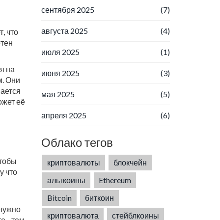
сентября 2025
(7)
августа 2025
(4)
, что
отен
июля 2025
(1)
я на
июня 2025
(3)
м. Они
вается
мая 2025
(5)
ожет её
апреля 2025
(6)
Облако тегов
чтобы
криптовалюты
блокчейн
у что
альткоины
Ethereum
Bitcoin
биткоин
 нужно
криптовалюта
стейблкоины
е - тем