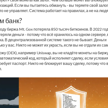
закций. Если вы пытаетесь обмануть - вы теряете свой залог
то не управляет. Система работает на правилах, а не на людя
м банк?
ду биржа Mt. Gox потеряла 850 тысяч биткоинов. В 2022 го
ряли деньги - потому что всё хранилось на одном сервере, 
ка. В децентрализованной системе такого не бывает. Деньги
ко у вас. Никто не может их украсть, если вы не отдали их сам
жу (DEX), например Uniswap, вы не кладёте монеты на бирж
 автоматический код, который исполняет сделку, если услови
ебует паспорт. Никто не блокирует вашу сделку, потому что 
.