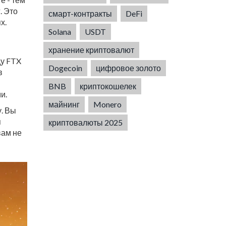
. Это
смарт-контракты
DeFi
х.
Solana
USDT
хранение криптовалют
ду FTX
Dogecoin
цифровое золото
в
BNB
криптокошелек
и.
майнинг
Monero
у. Вы
я
криптовалюты 2025
вам не