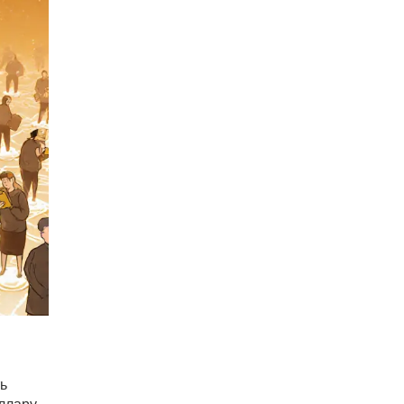
ть
ллару,