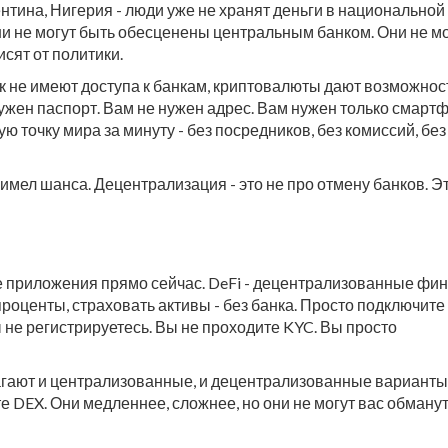
нтина, Нигерия - люди уже не хранят деньги в национальной
ни не могут быть обесценены центральным банком. Они не м
сят от политики.
ек не имеют доступа к банкам, криптовалюты дают возможнос
ужен паспорт. Вам не нужен адрес. Вам нужен только смартф
ю точку мира за минуту - без посредников, без комиссий, без
не имел шанса. Децентрализация - это не про отмену банков. Э
 приложения прямо сейчас. DeFi - децентрализованные фин
проценты, страховать активы - без банка. Просто подключите
ы не регистрируетесь. Вы не проходите KYC. Вы просто
лагают и централизованные, и децентрализованные варианты
 DEX. Они медленнее, сложнее, но они не могут вас обманут