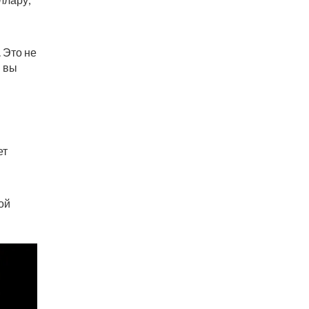
 Это не
и вы
ет
ой