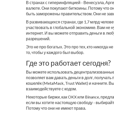
В странах с гиперинфляцией - Венесуэла, Арге
валюте. Они покупают биткоины. Потому что о
быть заморожены правительством. Они не зави
В развивающихся странах, где 1,7 млрд челов
участвовать в глобальной экономике. Вам не н
интернет. И вы можете отправить деньги в любу
разрешений.
Это не про богатых. Это про тех, кто никогда 
то, чтобы у каждого был выбор.
Где это работает сегодня?
Вы можете использовать децентрализованные
позволяет вам давать деньги в долг, получать 
кошелёк (MetaMask, Trust Wallet) и начните. В
взаимодействуете с кодом.
Некоторые биржи, как OKX или Binance, пред
если вы хотите настоящую свободу - выбирайте
Потому что они не имеют права.