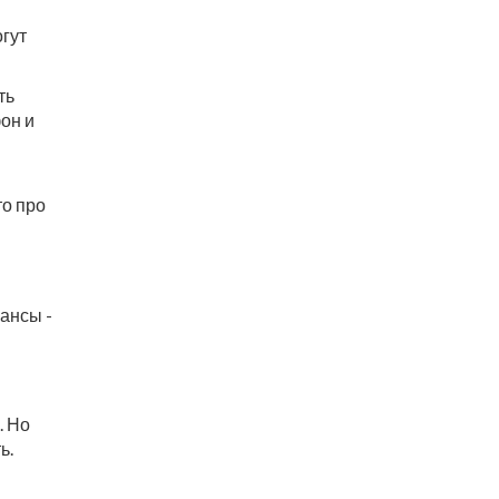
огут
ть
он и
то про
ансы -
. Но
ь.