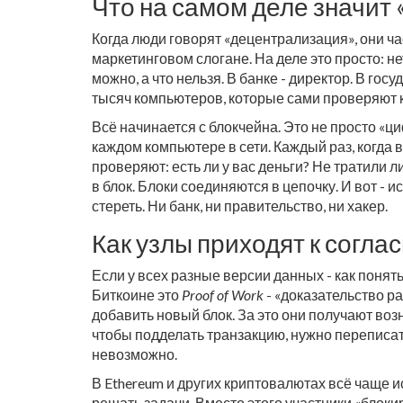
Что на самом деле значит 
Когда люди говорят «децентрализация», они ча
маркетинговом слогане. На деле это просто: не
можно, а что нельзя. В банке - директор. В госу
тысяч компьютеров, которые сами проверяют 
Всё начинается с блокчейна. Это не просто «ци
каждом компьютере в сети. Каждый раз, когда 
проверяют: есть ли у вас деньги? Не тратили 
в блок. Блоки соединяются в цепочку. И вот -
стереть. Ни банк, ни правительство, ни хакер.
Как узлы приходят к согла
Если у всех разные версии данных - как понят
Биткоине это
Proof of Work
- «доказательство 
добавить новый блок. За это они получают воз
чтобы подделать транзакцию, нужно переписать
невозможно.
В Ethereum и других криптовалютах всё чаще 
решать задачи. Вместо этого участники «блоки