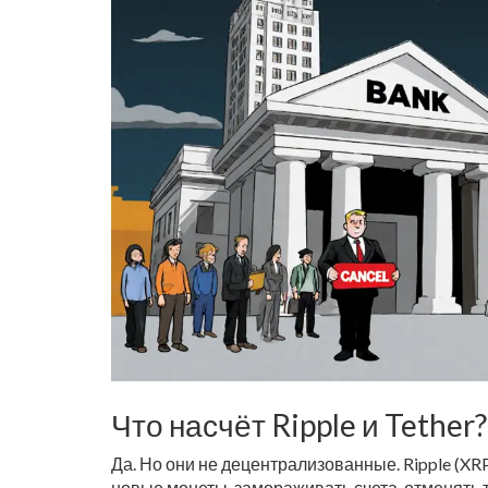
Что насчёт Ripple и Tethe
Да. Но они не децентрализованные. Ripple (XR
новые монеты, замораживать счета, отменять тр