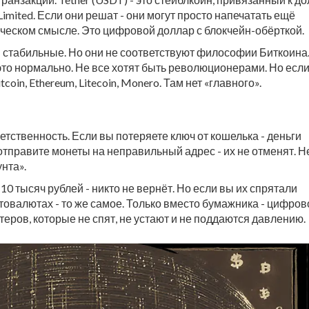
imited. Если они решат - они могут просто напечатать ещё
ческом смысле. Это цифровой доллар с блокчейн-обёрткой.
и стабильные. Но они не соответствуют философии Биткоина.
 это нормально. Не все хотят быть революционерами. Но есл
in, Ethereum, Litecoin, Monero. Там нет «главного».
етственность. Если вы потеряете ключ от кошелька - деньги
отправите монеты на неправильный адрес - их не отменят. Н
нта».
10 тысяч рублей - никто не вернёт. Но если вы их спрятали
иптовалютах - то же самое. Только вместо бумажника - цифров
ютеров, которые не спят, не устают и не поддаются давлению.