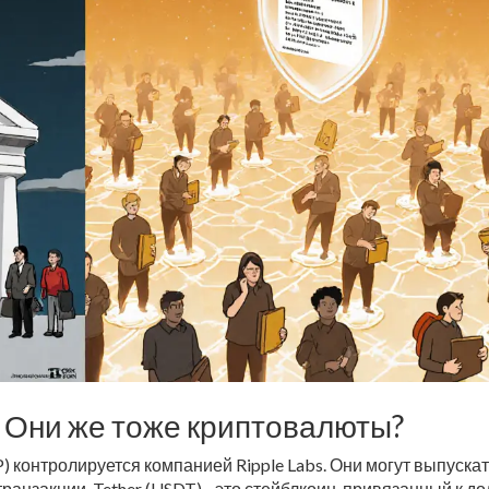
r? Они же тоже криптовалюты?
P) контролируется компанией Ripple Labs. Они могут выпуска
анзакции. Tether (USDT) - это стейблкоин, привязанный к до