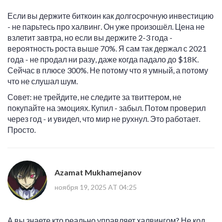
Если вы держите биткоин как долгосрочную инвестицию
- не парьтесь про халвинг. Он уже произошёл. Цена не
взлетит завтра, но если вы держите 2-3 года -
вероятность роста выше 70%. Я сам так держал с 2021
года - не продал ни разу, даже когда падало до $18K.
Сейчас в плюсе 300%. Не потому что я умный, а потому
что не слушал шум.
Совет: не трейдите, не следите за твиттером, не
покупайте на эмоциях. Купил - забыл. Потом проверил
через год - и увидел, что мир не рухнул. Это работает.
Просто.
Azamat Mukhamejanov
ноября 19, 2025 AT 04:25
А вы знаете кто реально управляет халвингом? Не код.