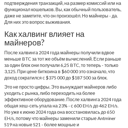
подтверждения транзакций, на размер комиссий или на
функционал кошельков. Вы, как обычный пользователь,
даже не заметите, что он произошёл. Но майнеры - да.
Для них это вопрос выживания.
Как халвинг влияет на
майнеров?
После халвинга 2024 года майнеры получили вдвое
меньше BTC за тот же объём вычислений. Если раньше
за один блок они получали 6,25 BTC, то теперь - только
3,125. При цене биткоина в $60 000 это означало, что
доход сократился с $375 000 до $187 500 за блок.
Это не просто цифры. Это вынуждает майнеров либо
уходить с рынка, либо переходить на более
эффективное оборудование. После халвинга 2024 года
общая хеш-сеть упала на 23% - с 600 EH/s до 462 EH/s.
Но уже к июню 2024 года она восстановилась до 650
EH/s, потому что майнеры заменили старые Antminer
S19 на новые S21 - более мощные и