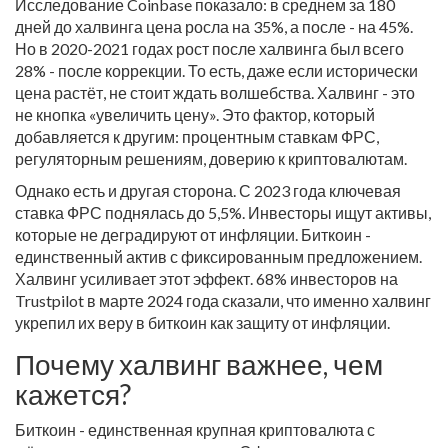
Исследование Coinbase показало: в среднем за 180
дней до халвинга цена росла на 35%, а после - на 45%.
Но в 2020-2021 годах рост после халвинга был всего
28% - после коррекции. То есть, даже если исторически
цена растёт, не стоит ждать волшебства. Халвинг - это
не кнопка «увеличить цену». Это фактор, который
добавляется к другим: процентным ставкам ФРС,
регуляторным решениям, доверию к криптовалютам.
Однако есть и другая сторона. С 2023 года ключевая
ставка ФРС поднялась до 5,5%. Инвесторы ищут активы,
которые не деградируют от инфляции. Биткоин -
единственный актив с фиксированным предложением.
Халвинг усиливает этот эффект. 68% инвесторов на
Trustpilot в марте 2024 года сказали, что именно халвинг
укрепил их веру в биткоин как защиту от инфляции.
Почему халвинг важнее, чем
кажется?
Биткоин - единственная крупная криптовалюта с