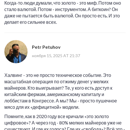
Когда-то люди думали, что золото - это миф. Потом оно
стало валютой. Потом - инструментом. А биткоин? Он
даже не пытается быть валютой. Он просто есть. И это
делает его сильнее всех.
Petr Petuhov
ноября 15, 2025 AT 21:37
Халвинг - это не просто техническое событие. Это
масштабная операция по отжиму денег у мелких
майнеров. Кто выигрывает? Те, у кого есть доступ к
китайским фермам, американскому капиталу и
лоббистам в Конгрессе. А мы? Мы - просто пушечное
мясо для их «дефицитной» модели.
Помните, как в 2020 году все кричали «это золото
цифровое»? А через год - 80% мелких майнеров уже не
существуют. И где их голоса? Где их «свобода»? Всё это -