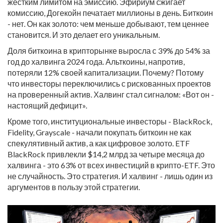
жёстким лимитом на эмиссию. Эфириум сжигает
комиссию, Догекойн печатает миллионы в день. Биткоин
- нет. Он как золото: чем меньше добывают, тем ценнее
становится. И это делает его уникальным.
Доля биткоина в крипторынке выросла с 39% до 54% за
год до халвинга 2024 года. Альткоины, напротив,
потеряли 12% своей капитализации. Почему? Потому
что инвесторы переключились с рискованных проектов
на проверенный актив. Халвинг стал сигналом: «Вот он -
настоящий дефицит».
Кроме того, институциональные инвесторы - BlackRock,
Fidelity, Grayscale - начали покупать биткоин не как
спекулятивный актив, а как цифровое золото. ETF
BlackRock привлекли $14,2 млрд за четыре месяца до
халвинга - это 63% от всех инвестиций в крипто-ETF. Это
не случайность. Это стратегия. И халвинг - лишь один из
аргументов в пользу этой стратегии.