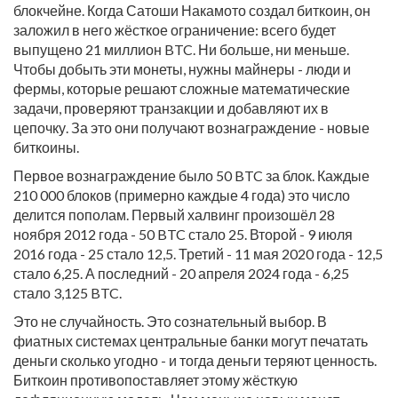
блокчейне. Когда Сатоши Накамото создал биткоин, он
заложил в него жёсткое ограничение: всего будет
выпущено 21 миллион BTC. Ни больше, ни меньше.
Чтобы добыть эти монеты, нужны майнеры - люди и
фермы, которые решают сложные математические
задачи, проверяют транзакции и добавляют их в
цепочку. За это они получают вознаграждение - новые
биткоины.
Первое вознаграждение было 50 BTC за блок. Каждые
210 000 блоков (примерно каждые 4 года) это число
делится пополам. Первый халвинг произошёл 28
ноября 2012 года - 50 BTC стало 25. Второй - 9 июля
2016 года - 25 стало 12,5. Третий - 11 мая 2020 года - 12,5
стало 6,25. А последний - 20 апреля 2024 года - 6,25
стало 3,125 BTC.
Это не случайность. Это сознательный выбор. В
фиатных системах центральные банки могут печатать
деньги сколько угодно - и тогда деньги теряют ценность.
Биткоин противопоставляет этому жёсткую