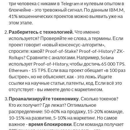
три человека с никами в Telegram и нулевым опытом в
блокчейне - это тревожный сигнал. По данным IBM.M,
41% мошеннических проектов можно выявить уже на
этом этапе.
Разберитесь с технологией.
Что именно
используется? Проверяйте не слова, а термины. Если
проект говорит «новый консенсус-алгоритм»,
спросите: какой? Proof-of-Stake? Proof-of-History? ZK-
Rollups? Сравните с аналогами. Например, Solana
использует Proof-of-History, чтобы достичь 65 000 TPS.
Ethereum - 15 TPS. Если ваш проект обещает «в 100 раз
быстрее», но не объясняет, как - это ложь. Ищите
ссылки на научные статьи, патенты, код. Если всё это
отсутствует - вы имеете дело с маркетингом.
Проанализируйте токеномику.
Сколько токенов?
Кто их получит? Где лежат? Оптимальное
распределение: 50-60% на продажу, 15-20% команде,
10-15% на развитие, 5-10% на маркетинг. Но самое
важное -
время блокировки
. Если команда получает