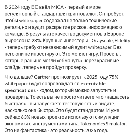
В 2024 году ЕС ввёл MiCA - первый в мире
регуляторный стандарт для криптовалют. Он требует,
чтобы whitepaper содержал не только технические
детали, но и аудит, раскрытие рисков, информацию о
команде. В результате качество документов в Европе
выросло на 28%. Крупные инвесторы - Grayscale, Fidelity
- теперь требуют независимый аудит whitepaper. Без
него они не инвестируют. Это меняет игру. Проекты,
которые раньше могли «обмануть» через красивые
слайды, теперь не пройдут проверку.
Что дальше? Gartner прогнозирует: к 2025 году 75%
whitepaper будут сопровождаться
executable
specifications
- кодом, который можно запустить и
проверить. То есть вы не просто читаете, что «наша сеть
быстрая» - вы запускаете тестовую сеть и видите,
насколько она быстра. Это будет стандартом. И уже
сейчас 63% новых проектов используют симуляции
экономики с инструментами типа Tokenomics Simulator.
Это не фантастика - это реальность 2026 года.