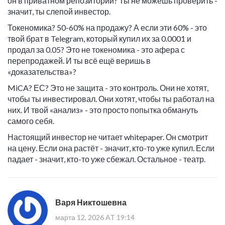
он в приватном репозитории? Ты не можешь проверить -
значит, ты слепой инвестор.
Токеномика? 50-60% на продажу? А если эти 60% - это
твой брат в Telegram, который купил их за 0.0001 и
продал за 0.05? Это не токеномика - это афера с
перепродажей. И ты всё ещё веришь в
«доказательства»?
MiCA? ЕС? Это не защита - это контроль. Они не хотят,
чтобы ты инвестировал. Они хотят, чтобы ты работал на
них. И твой «анализ» - это просто попытка обмануть
самого себя.
Настоящий инвестор не читает whitepaper. Он смотрит
на цену. Если она растёт - значит, кто-то уже купил. Если
падает - значит, кто-то уже сбежал. Остальное - театр.
Варя Никтошевна
марта 12, 2026 AT 19:14