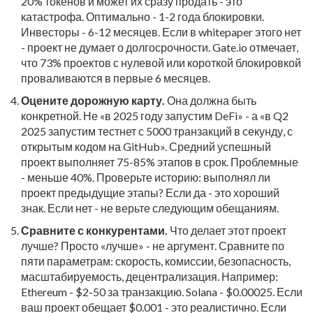
20% токенов и может их сразу продать - это
катастрофа. Оптимально - 1-2 года блокировки.
Инвесторы - 6-12 месяцев. Если в whitepaper этого нет
- проект не думает о долгосрочности. Gate.io отмечает,
что 73% проектов с нулевой или короткой блокировкой
проваливаются в первые 6 месяцев.
Оцените дорожную карту.
Она должна быть
конкретной. Не «в 2025 году запустим DeFi» - а «в Q2
2025 запустим тестнет с 5000 транзакций в секунду, с
открытым кодом на GitHub». Средний успешный
проект выполняет 75-85% этапов в срок. Проблемные
- меньше 40%. Проверьте историю: выполнял ли
проект предыдущие этапы? Если да - это хороший
знак. Если нет - не верьте следующим обещаниям.
Сравните с конкурентами.
Что делает этот проект
лучше? Просто «лучше» - не аргумент. Сравните по
пяти параметрам: скорость, комиссии, безопасность,
масштабируемость, децентрализация. Например:
Ethereum - $2-50 за транзакцию. Solana - $0.00025. Если
ваш проект обещает $0.001 - это реалистично. Если