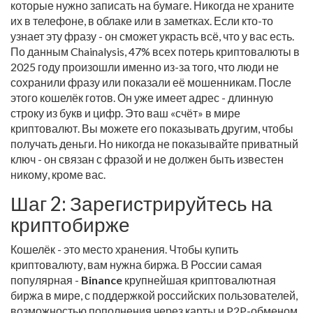
которые нужно записать на бумаге. Никогда не храните
их в телефоне, в облаке или в заметках. Если кто-то
узнает эту фразу - он сможет украсть всё, что у вас есть.
По данным Chainalysis, 47% всех потерь криптовалюты в
2025 году произошли именно из-за того, что люди не
сохранили фразу или показали её мошенникам. После
этого кошелёк готов. Он уже имеет адрес - длинную
строку из букв и цифр. Это ваш «счёт» в мире
криптовалют. Вы можете его показывать другим, чтобы
получать деньги. Но никогда не показывайте приватный
ключ - он связан с фразой и не должен быть известен
никому, кроме вас.
Шаг 2: Зарегистрируйтесь на
криптобирже
Кошелёк - это место хранения. Чтобы купить
криптовалюту, вам нужна биржа. В России самая
популярная -
Binance
крупнейшая криптовалютная
биржа в мире, с поддержкой российских пользователей,
возможностью пополнения через карты и P2P-обменом
.