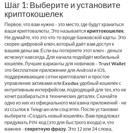
Шаг 1: Выберите и установите
криптокошелек
Первое, что вам нужно - это место, где будут храниться
ваши криптовалюты. Это называется
криптокошелек
.
Не думайте, что это что-то вроде банковской карты. Это
скорее цифровой ключ, который даёт вам доступ к
вашим деньгам. Если вы потеряете этот ключ - деньги
исчезнут навсегда. Для начала подойдёт мобильный
кошелёк. Лучшие варианты для новичков -
Trust Wallet
это бесплатное приложение для Android и iOS,
поддерживающее сотни криптовалют и простое
управление активами
или
Exodus
удобный кошелёк с
интуитивным интерфейсом, подходящий для тех, кто не
хочет разбираться в технических деталях
. Скачайте
одно из них из официального магазина приложений - не
из ссылок в Telegram или соцсетях. После установки
выберите «Создать новый кошелёк». Вам предложат
придумать PIN-код (это для быстрого входа) и, что
важнее -
секретную фразу
. Это 12 или 24 слова,